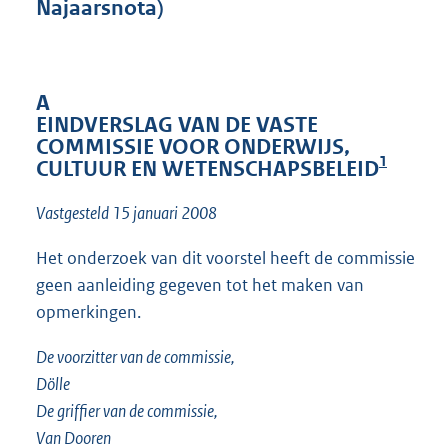
Najaarsnota)
t
t
e
:
o
A
n
EINDVERSLAG VAN DE VASTE
b
COMMISSIE VOOR ONDERWIJS,
e
1
CULTUUR EN WETENSCHAPSBELEID
k
e
Vastgesteld 15 januari 2008
n
d
Het onderzoek van dit voorstel heeft de commissie
geen aanleiding gegeven tot het maken van
opmerkingen.
De voorzitter van de commissie,
Dölle
De griffier van de commissie,
Van Dooren