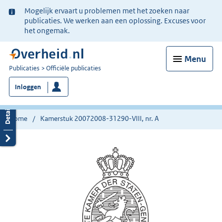
Ter
Mogelijk ervaart u problemen met het zoeken naar
informatie:
publicaties. We werken aan een oplossing. Excuses voor
het ongemak.
Menu
U
Publicaties
Officiële publicaties
bent
Inloggen
nu
hier:
Home
Kamerstuk 20072008-31290-VIII, nr. A