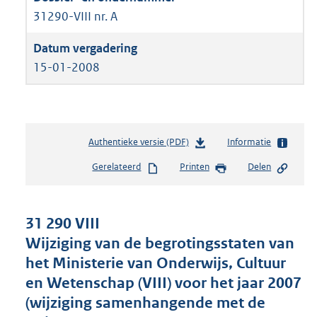
31290-VIII nr. A
15-01-2008
Authentieke versie (PDF)
b
Informatie
e
Gerelateerd
Printen
Delen
s
t
a
n
31 290 VIII
d
Wijziging van de begrotingsstaten van
s
het Ministerie van Onderwijs, Cultuur
g
r
en Wetenschap (VIII) voor het jaar 2007
o
(wijziging samenhangende met de
o