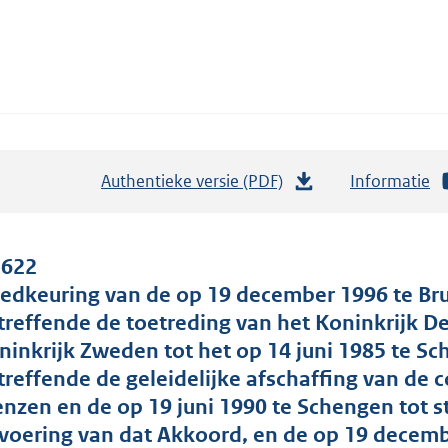
Authentieke versie (PDF)
b
Informatie
e
s
t
 622
a
edkeuring van de op 19 december 1996 te Br
n
treffende de toetreding van het Koninkrijk D
d
ninkrijk Zweden tot het op 14 juni 1985 te 
s
treffende de geleidelijke afschaffing van de
g
enzen en de op 19 juni 1990 te Schengen tot
r
tvoering van dat Akkoord, en de op 19 decem