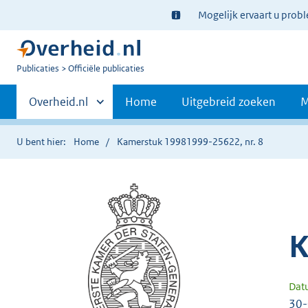
Ter
Mogelijk ervaart u prob
informatie:
U
Publicaties
Officiële publicaties
bent
Primaire
nu
Andere
Overheid.nl
Home
Uitgebreid zoeken
M
hier:
sites
navigatie
binnen
U bent hier:
Home
Kamerstuk 19981999-25622, nr. 8
K
Dat
30