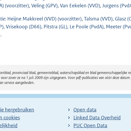
A) (voorzitter), Veling (GPV), Van Eekelen (VVD), Jurgens (PvdA
tie:
Heijne Makkreel (VVD) (voorzitter), Talsma (VVD), Glasz
P), Vrisekoop (D66), Pitstra (GL), Le Poole (PvdA), Meeter (P
.
atenblad, provinciaal blad, gemeenteblad, waterschapsblad en blad gemeenschappelijke 
 zover ze na 1 juli 2009 zijn uitgegeven. Voor pdf-publicaties van vóór deze datum g
van service aangeboden.
ie hergebruiken
Open data
en cookies
Linked Data Overheid
lijkheid
PUC Open Data