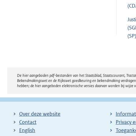
(CD
Justi
(SG
(SP)
De hier aangeboden pdf-bestanden van het Staatsblad, Staatscourant, Tract
Disclaimer
Bekendmakingswet en de Rijkswet goedkeuring en bekendmaking verdragen voor
hebben; de hier aangeboden elektronische versies daarvan worden bij wijze 
Over deze website
Informat
Contact
Privacy 
English
Toeganke