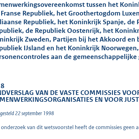
o
menwerkingsovereenkomst tussen het Koninkri
o
 Franse Republiek, het Groothertogdom Luxem
t
aliaanse Republiek, het Koninkrijk Spanje, de
t
publiek, de Republiek Oostenrijk, het Konink
e
ninkrijk Zweden, Partijen bij het Akkoord en
:
publiek IJsland en het Koninkrijk Noorwegen,
1
rsonencontroles aan de gemeenschappelijke
5
K
b
 8
NDVERSLAG VAN DE VASTE COMMISSIES VOO
MENWERKINGSORGANISATIES EN VOOR JUST
gesteld 22 september 1998
 onderzoek van dit wetsvoorstel heeft de commissies geen 