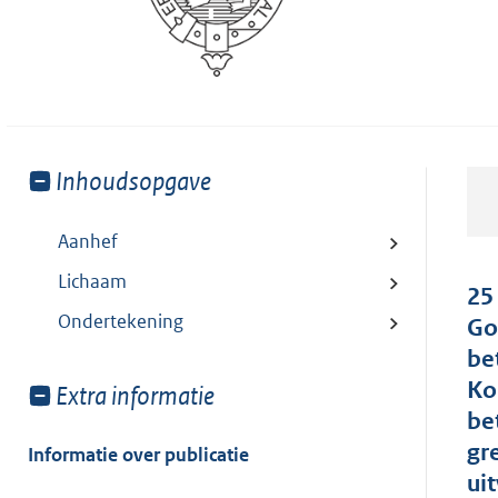
Toon
Inhoudsopgave
meer
van:
Aanhef
Lichaam
25
Ondertekening
Go
be
Ko
Toon
Extra informatie
meer
be
van:
gr
Informatie over publicatie
ui