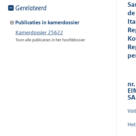
Sa
Toon
Gerelateerd
de
meer
It
van:
Publicaties in kamerdossier
Re
Kamerdossier 25622
Ko
Toon alle publicaties in het hoofddossier
Re
pe
nr.
EI
SA
Vast
Het