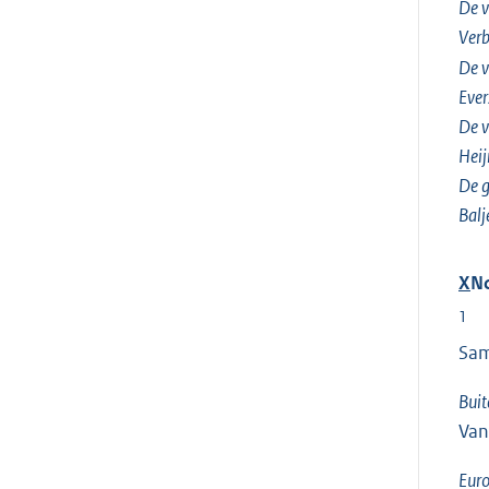
De v
Ver
De v
Ever
De v
Heij
De g
Balj
X
N
1
Sam
Buit
Van
Euro