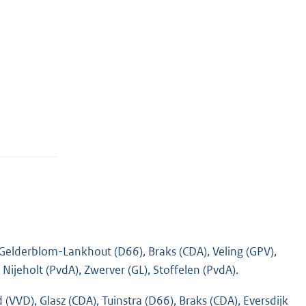
Gelderblom-Lankhout (D66), Braks (CDA), Veling (GPV),
ijeholt (PvdA), Zwerver (GL), Stoffelen (PvdA).
(VVD), Glasz (CDA), Tuinstra (D66), Braks (CDA), Eversdijk