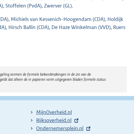
), Stoffelen (PvdA), Zwerver (GL).
 (CDA), Michiels van Kessenich-Hoogendam (CDA), Holdijk
vdA), Hirsch Ballin (CDA), De Haze Winkelman (VVD), Ruers
regeling vormen de formele bekendmakingen in de zin van de
eldt dat alleen de in papieren vorm uitgegeven bladen formele status
MijnOverheid.nl
E
Rijksoverheid.nl
x
E
Ondernemersplein.nl