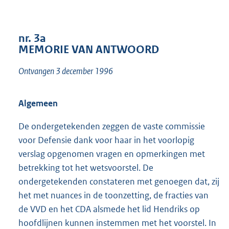
t
t
e
:
nr. 3a
2
MEMORIE VAN ANTWOORD
7
K
Ontvangen 3 december 1996
b
Algemeen
De ondergetekenden zeggen de vaste commissie
voor Defensie dank voor haar in het voorlopig
verslag opgenomen vragen en opmerkingen met
betrekking tot het wetsvoorstel. De
ondergetekenden constateren met genoegen dat, zij
het met nuances in de toonzetting, de fracties van
de VVD en het CDA alsmede het lid Hendriks op
hoofdlijnen kunnen instemmen met het voorstel. In