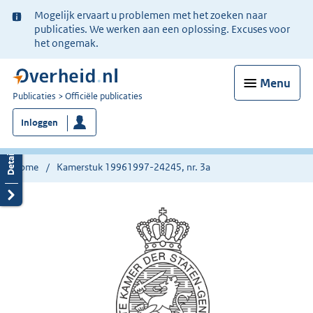
Ter
Mogelijk ervaart u problemen met het zoeken naar
informatie:
publicaties. We werken aan een oplossing. Excuses voor
het ongemak.
Menu
U
Publicaties
Officiële publicaties
bent
Inloggen
nu
hier:
Home
Kamerstuk 19961997-24245, nr. 3a