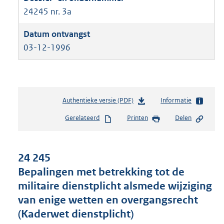
24245 nr. 3a
03-12-1996
Authentieke versie (PDF)
b
Informatie
e
Gerelateerd
Printen
Delen
s
t
a
n
24 245
d
Bepalingen met betrekking tot de
s
militaire dienstplicht alsmede wijziging
g
r
van enige wetten en overgangsrecht
o
(Kaderwet dienstplicht)
o