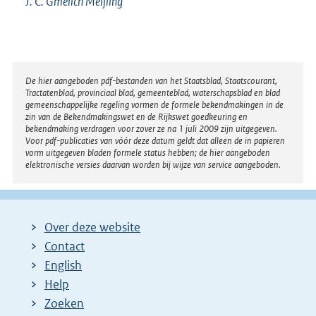
J. C. Gmelich Meijling
Disclaimer
De hier aangeboden pdf-bestanden van het Staatsblad, Staatscourant,
Tractatenblad, provinciaal blad, gemeenteblad, waterschapsblad en blad
gemeenschappelijke regeling vormen de formele bekendmakingen in de
zin van de Bekendmakingswet en de Rijkswet goedkeuring en
bekendmaking verdragen voor zover ze na 1 juli 2009 zijn uitgegeven.
Voor pdf-publicaties van vóór deze datum geldt dat alleen de in papieren
vorm uitgegeven bladen formele status hebben; de hier aangeboden
elektronische versies daarvan worden bij wijze van service aangeboden.
Over deze website
Contact
English
Help
Zoeken