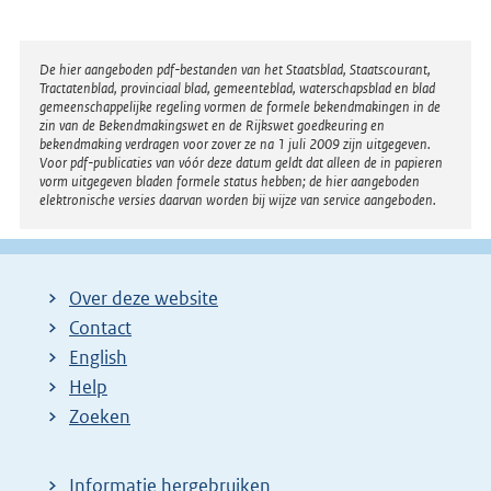
Disclaimer
De hier aangeboden pdf-bestanden van het Staatsblad, Staatscourant,
Tractatenblad, provinciaal blad, gemeenteblad, waterschapsblad en blad
gemeenschappelijke regeling vormen de formele bekendmakingen in de
zin van de Bekendmakingswet en de Rijkswet goedkeuring en
bekendmaking verdragen voor zover ze na 1 juli 2009 zijn uitgegeven.
Voor pdf-publicaties van vóór deze datum geldt dat alleen de in papieren
vorm uitgegeven bladen formele status hebben; de hier aangeboden
elektronische versies daarvan worden bij wijze van service aangeboden.
Over deze website
Contact
English
Help
Zoeken
Informatie hergebruiken