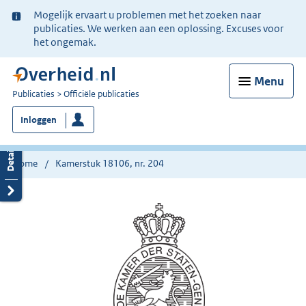
Ter
Mogelijk ervaart u problemen met het zoeken naar
informatie:
publicaties. We werken aan een oplossing. Excuses voor
het ongemak.
Menu
U
Publicaties
Officiële publicaties
bent
Inloggen
nu
hier:
Home
Kamerstuk 18106, nr. 204