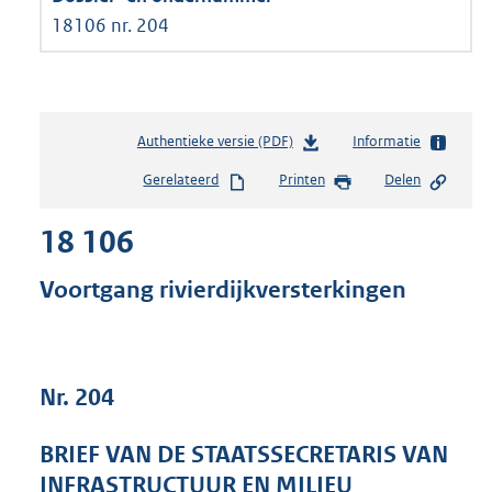
18106 nr. 204
Authentieke versie (PDF)
b
Informatie
e
Gerelateerd
Printen
Delen
s
t
18 106
a
n
d
Voortgang rivierdijkversterkingen
s
g
r
o
Nr. 204
o
t
t
BRIEF VAN DE STAATSSECRETARIS VAN
e
INFRASTRUCTUUR EN MILIEU
: