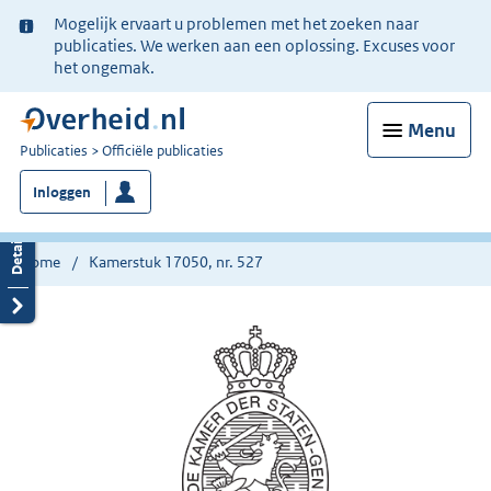
Ter
Mogelijk ervaart u problemen met het zoeken naar
informatie:
publicaties. We werken aan een oplossing. Excuses voor
het ongemak.
Menu
U
Publicaties
Officiële publicaties
bent
Inloggen
nu
hier:
Home
Kamerstuk 17050, nr. 527