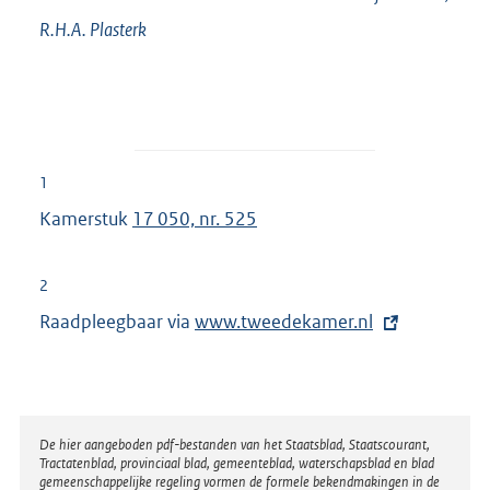
R.H.A.
Plasterk
1
Kamerstuk
17 050, nr. 525
2
Raadpleegbaar via
E
www.tweedekamer.nl
x
t
e
r
Disclaimer
De hier aangeboden pdf-bestanden van het Staatsblad, Staatscourant,
Tractatenblad, provinciaal blad, gemeenteblad, waterschapsblad en blad
n
gemeenschappelijke regeling vormen de formele bekendmakingen in de