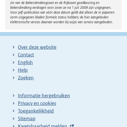
e
zin van de Bekendmakingswet en de Rijkswet goedkeuring en
bekendmaking verdragen voor zover ze na 1 juli 2009 zijn uitgegeven.
l
Voor pdf-publicaties van vóór deze datum geldt dat alleen de in papieren
i
vorm uitgegeven bladen formele status hebben; de hier aangeboden
elektronische versies daarvan worden bij wijze van service aangeboden.
n
k
:
Over deze website
Contact
English
Help
Zoeken
Informatie hergebruiken
Privacy en cookies
Toegankelijkheid
Sitemap
E
Kwetsbaarheid melden