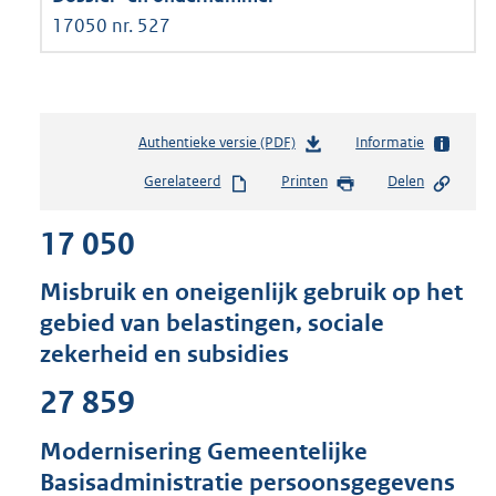
17050 nr. 527
Authentieke versie (PDF)
b
Informatie
e
Gerelateerd
Printen
Delen
s
t
17 050
a
n
d
Misbruik en oneigenlijk gebruik op het
s
gebied van belastingen, sociale
g
zekerheid en subsidies
r
o
27 859
o
t
t
Modernisering Gemeentelijke
e
Basisadministratie persoonsgegevens
: