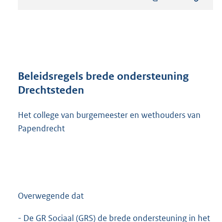
s
t
a
n
d
s
g
r
Beleidsregels brede ondersteuning
o
Drechtsteden
o
t
Het college van burgemeester en wethouders van
t
e
Papendrecht
:
3
3
1
K
b
Overwegende dat
- De GR Sociaal (GRS) de brede ondersteuning in het