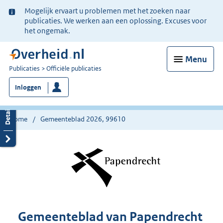
Ter
Mogelijk ervaart u problemen met het zoeken naar
informatie:
publicaties. We werken aan een oplossing. Excuses voor
het ongemak.
Menu
U
Publicaties
Officiële publicaties
bent
Inloggen
nu
hier:
Home
Gemeenteblad 2026, 99610
Gemeenteblad van Papendrecht