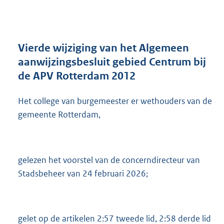
n
d
s
g
r
Vierde wijziging van het Algemeen
o
aanwijzingsbesluit gebied Centrum bij
o
de APV Rotterdam 2012
t
t
e
Het college van burgemeester er wethouders van de
:
gemeente Rotterdam,
1
,
9
M
gelezen het voorstel van de concerndirecteur van
b
Stadsbeheer van 24 februari 2026;
gelet op de artikelen 2:57 tweede lid, 2:58 derde lid