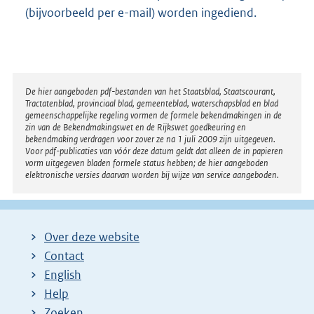
(bijvoorbeeld per e-mail) worden ingediend.
Disclaimer
De hier aangeboden pdf-bestanden van het Staatsblad, Staatscourant,
Tractatenblad, provinciaal blad, gemeenteblad, waterschapsblad en blad
gemeenschappelijke regeling vormen de formele bekendmakingen in de
zin van de Bekendmakingswet en de Rijkswet goedkeuring en
bekendmaking verdragen voor zover ze na 1 juli 2009 zijn uitgegeven.
Voor pdf-publicaties van vóór deze datum geldt dat alleen de in papieren
vorm uitgegeven bladen formele status hebben; de hier aangeboden
elektronische versies daarvan worden bij wijze van service aangeboden.
Over deze website
Contact
English
Help
Zoeken