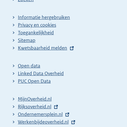
Informatie hergebruiken
Privacy en cookies
Toegankelijkheid
Sitemap
E
Kwetsbaarheid melden
x
t
Open data
e
Linked Data Overheid
r
PUC Open Data
n
e
MijnOverheid.nl
l
E
Rijksoverheid.nl
i
x
E
Ondernemersplein.nl
n
t
x
E
Werkenbijdeoverheid.nl
k