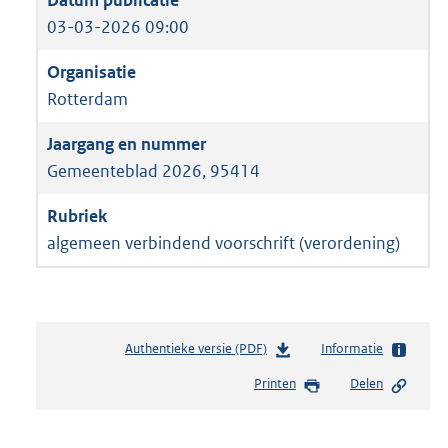
03-03-2026 09:00
Rotterdam
Gemeenteblad 2026, 95414
algemeen verbindend voorschrift (verordening)
Authentieke versie (PDF)
b
Informatie
e
Printen
Delen
s
t
a