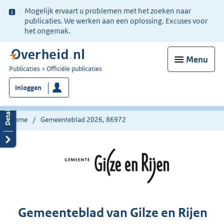
Ter
Mogelijk ervaart u problemen met het zoeken naar
informatie:
publicaties. We werken aan een oplossing. Excuses voor
het ongemak.
Menu
U
Publicaties
Officiële publicaties
bent
Inloggen
nu
hier:
Home
Gemeenteblad 2026, 86972
Gemeenteblad van Gilze en Rijen