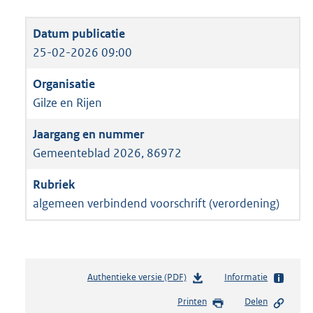
25-02-2026 09:00
Gilze en Rijen
Gemeenteblad 2026, 86972
algemeen verbindend voorschrift (verordening)
Authentieke versie (PDF)
b
Informatie
e
Printen
Delen
s