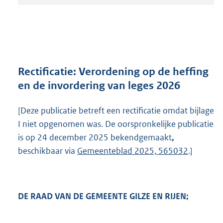
t
a
n
d
s
g
r
Rectificatie: Verordening op de heffing
o
en de invordering van leges 2026
o
t
[Deze publicatie betreft een rectificatie omdat bijlage
t
e
I niet opgenomen was. De oorspronkelijke publicatie
:
is op 24 december 2025 bekendgemaakt
,
1
beschikbaar via
Gemeenteblad 2025, 565032
.]
,
1
M
b
DE RAAD VAN DE GEMEENTE GILZE EN RIJEN;