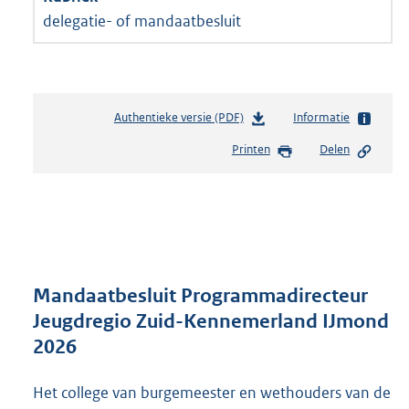
delegatie- of mandaatbesluit
Authentieke versie (PDF)
b
Informatie
e
Printen
Delen
s
t
a
n
d
s
g
r
Mandaatbesluit Programmadirecteur
o
Jeugdregio Zuid-Kennemerland IJmond
o
2026
t
t
e
Het college van burgemeester en wethouders van de
: