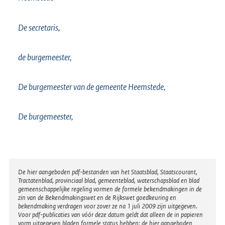
De secretaris,
de burgemeester,
De burgemeester van de gemeente Heemstede,
De burgemeester,
Disclaimer
De hier aangeboden pdf-bestanden van het Staatsblad, Staatscourant,
Tractatenblad, provinciaal blad, gemeenteblad, waterschapsblad en blad
gemeenschappelijke regeling vormen de formele bekendmakingen in de
zin van de Bekendmakingswet en de Rijkswet goedkeuring en
bekendmaking verdragen voor zover ze na 1 juli 2009 zijn uitgegeven.
Voor pdf-publicaties van vóór deze datum geldt dat alleen de in papieren
vorm uitgegeven bladen formele status hebben; de hier aangeboden