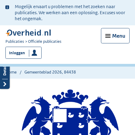
Ter
Mogelijk ervaart u problemen met het zoeken naar
informatie:
publicaties. We werken aan een oplossing. Excuses voor
het ongemak.
Menu
U
Publicaties
Officiële publicaties
bent
Inloggen
nu
hier:
Home
Gemeenteblad 2026, 84438