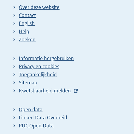
Over deze website
Contact
English
Help
Zoeken
Informatie hergebruiken
Privacy en cookies
Toegankelijkheid
Sitemap
E
Kwetsbaarheid melden
x
t
Open data
e
Linked Data Overheid
r
PUC Open Data
n