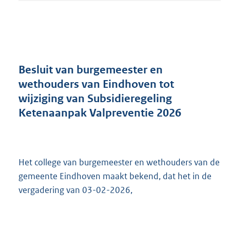
t
a
n
d
s
g
r
Besluit van burgemeester en
o
wethouders van Eindhoven tot
o
wijziging van Subsidieregeling
t
t
Ketenaanpak Valpreventie 2026
e
:
3
0
Het college van burgemeester en wethouders van de
3
K
gemeente Eindhoven maakt bekend, dat het in de
b
vergadering van 03-02-2026,