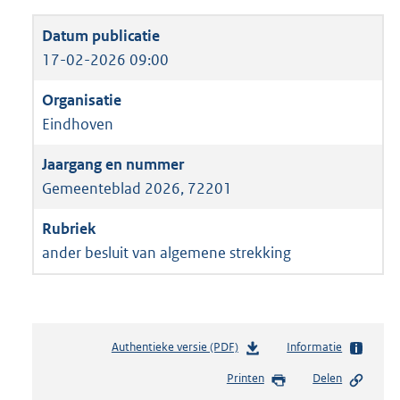
17-02-2026 09:00
Eindhoven
Gemeenteblad 2026, 72201
ander besluit van algemene strekking
Authentieke versie (PDF)
b
Informatie
e
Printen
Delen
s