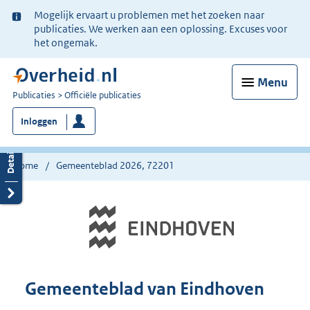
Ter
Mogelijk ervaart u problemen met het zoeken naar
informatie:
publicaties. We werken aan een oplossing. Excuses voor
het ongemak.
Menu
U
Publicaties
Officiële publicaties
bent
Inloggen
nu
hier:
Home
Gemeenteblad 2026, 72201
Gemeenteblad van Eindhoven