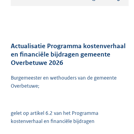
s
t
a
n
d
s
g
r
Actualisatie Programma kostenverhaal
o
en financiële bijdragen gemeente
o
Overbetuwe 2026
t
t
e
Burgemeester en wethouders van de gemeente
:
Overbetuwe;
5
7
1
K
gelet op artikel 6.2 van het Programma
b
kostenverhaal en financiële bijdragen