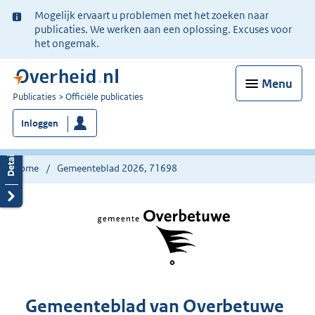
Ter
Mogelijk ervaart u problemen met het zoeken naar
informatie:
publicaties. We werken aan een oplossing. Excuses voor
het ongemak.
Menu
U
Publicaties
Officiële publicaties
bent
Inloggen
nu
hier:
Home
Gemeenteblad 2026, 71698
Gemeenteblad van Overbetuwe