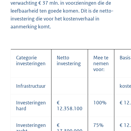
verwachting € 37 mln. in voorzieningen die de
leefbaarheid ten goede komen. Dit is de netto-
investering die voor het kostenverhaal in
aanmerking komt.
Categorie
Netto
Mee te
Basis
investeringen
investering
nemen
voor:
Infrastructuur
kost
Investeringen
€
100%
€ 12
hard
12.358.100
Investeringen
€
75%
€ 12
zacht
17.300.000