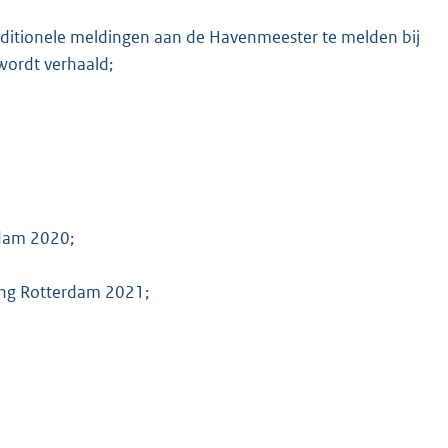
additionele meldingen aan de Havenmeester te melden bij
wordt verhaald;
K
rdam 2020;
ging Rotterdam 2021;