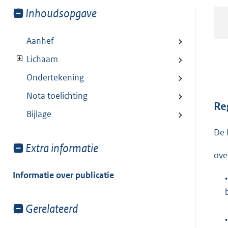
Toon
Inhoudsopgave
meer
van:
Aanhef
Lichaam
Ondertekening
Nota toelichting
Re
Bijlage
De 
Toon
Extra informatie
ove
meer
van:
Informatie over publicatie
•
Toon
Gerelateerd
meer
•