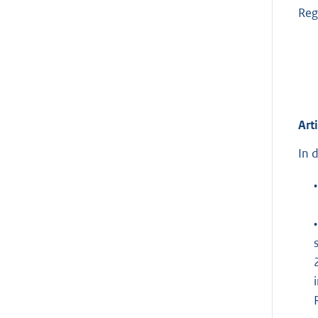
Reg
Art
In 
•
•