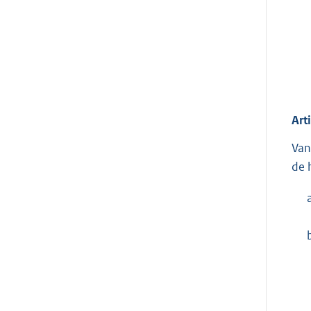
Art
Van
de 