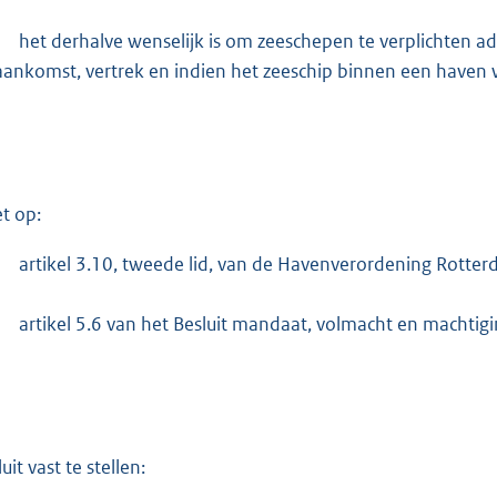
:
3
het derhalve wenselijk is om zeeschepen te verplichten 
0
aankomst, vertrek en indien het zeeschip binnen een haven 
2
b
et op:
artikel 3.10, tweede lid, van de Havenverordening Rotte
artikel 5.6 van het Besluit mandaat, volmacht en machti
uit vast te stellen: