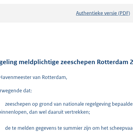
Authentieke versie (PDF)
b
e
s
t
a
n
d
geling meldplichtige zeeschepen Rotterdam 
s
Havenmeester van Rotterdam,
g
r
rwegende dat:
o
o
zeeschepen op grond van nationale regelgeving bepaald
t
binnenlopen, dan wel daaruit vertrekken;
t
e
de te melden gegevens te summier zijn om het scheepvaartv