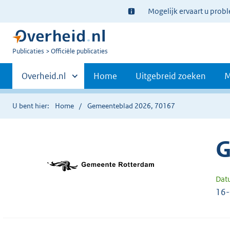
Ter
Mogelijk ervaart u prob
informatie:
U
Publicaties
Officiële publicaties
bent
Primaire
nu
Andere
Overheid.nl
Home
Uitgebreid zoeken
M
hier:
sites
navigatie
binnen
U bent hier:
Home
Gemeenteblad 2026, 70167
G
Dat
16-