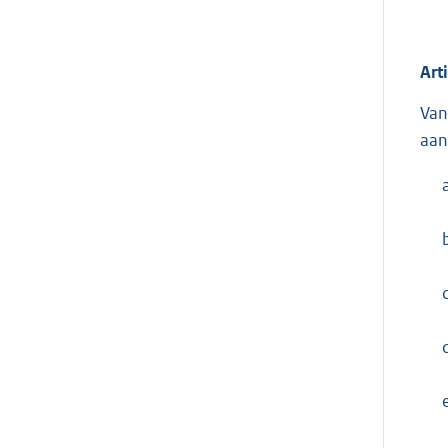
Art
Van
aan
c