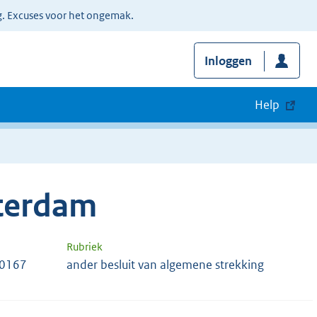
g. Excuses voor het ongemak.
Inloggen
Help
terdam
Rubriek
70167
ander besluit van algemene strekking