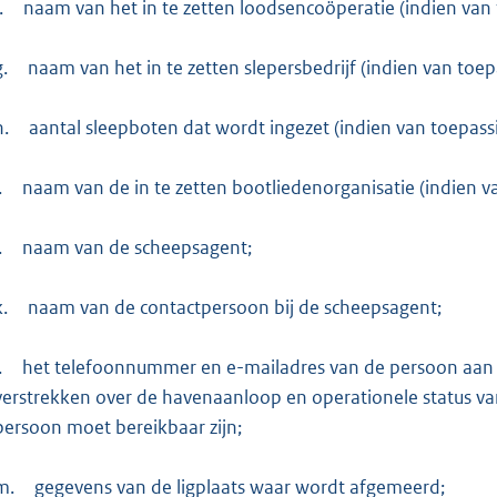
.
naam van het in te zetten loodsencoöperatie (indien van 
g.
naam van het in te zetten slepersbedrijf (indien van toep
h.
aantal sleepboten dat wordt ingezet (indien van toepassi
.
naam van de in te zetten bootliedenorganisatie (indien v
.
naam van de scheepsagent;
k.
naam van de contactpersoon bij de scheepsagent;
.
het telefoonnummer en e-mailadres van de persoon aan b
verstrekken over de havenaanloop en operationele status van
persoon moet bereikbaar zijn;
m.
gegevens van de ligplaats waar wordt afgemeerd;