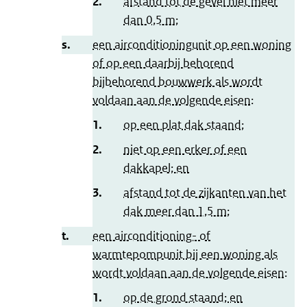
2.
afstand tot de gevel niet meer
dan 0,5 m;
s.
een airconditioningunit op een woning
of op een daarbij behorend
bijbehorend bouwwerk als wordt
voldaan aan de volgende eisen:
1.
op een plat dak staand;
2.
niet op een erker of een
dakkapel; en
3.
afstand tot de zijkanten van het
dak meer dan 1,5 m;
t.
een airconditioning- of
warmtepompunit bij een woning als
wordt voldaan aan de volgende eisen:
1.
op de grond staand; en