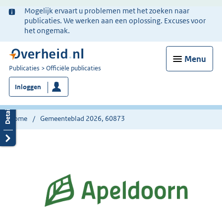
Ter
Mogelijk ervaart u problemen met het zoeken naar
informatie:
publicaties. We werken aan een oplossing. Excuses voor
het ongemak.
Menu
U
Publicaties
Officiële publicaties
bent
Inloggen
nu
hier:
Home
Gemeenteblad 2026, 60873