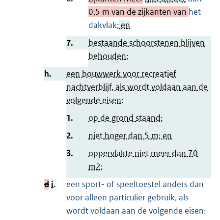
0,5 m van de zijkanten van
het
dakvlak;
en
7.
bestaande schoorstenen blijven
behouden;
h.
een bouwwerk voor recreatief
nachtverblijf, als wordt voldaan aan de
volgende eisen:
1.
op de grond staand;
2.
niet hoger dan 5 m; en
3.
oppervlakte niet meer dan 70
m2;
d
i
.
een sport- of speeltoestel anders dan
voor alleen particulier gebruik, als
wordt voldaan aan de volgende eisen: