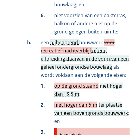
bouwlaag; en
6.
niet voorzien van een dakterras,
balkon of andere niet op de
grond gelegen buitenruimte;
b.
een
bijbehorend
bouwwerk
voor
recreatief nachtverblijf,
of een
uitbreiding daarvan in de vorm van een
geheel ondergrondse bouwlaag
als
wordt voldaan aan de volgende eisen:
1.
op de grond staand
niet hoger
dan -3,5 m
;
2.
niet hoger dan 5 m
ter plaatse
van een bovengronds bouwwerk
;
en
3.