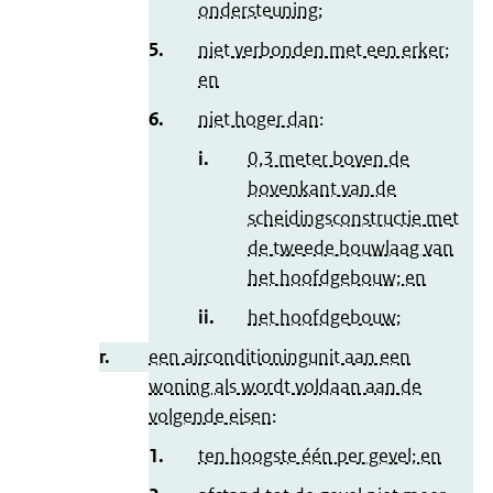
ondersteuning;
5.
niet verbonden met een erker;
en
6.
niet hoger dan:
i.
0,3 meter boven de
bovenkant van de
scheidingsconstructie met
de tweede bouwlaag van
het hoofdgebouw; en
ii.
het hoofdgebouw;
r.
een airconditioningunit aan een
woning als wordt voldaan aan de
volgende eisen:
1.
ten hoogste één per gevel; en