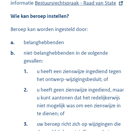
informatie
E
Bestuursrechtspraak - Raad van State
x
Wie kan beroep instellen?
t
e
Beroep kan worden ingesteld door:
r
n
a.
belanghebbenden
e
b.
niet-belanghebbenden in de volgende
l
gevallen:
i
1.
u heeft een zienswijze ingediend tegen
n
het ontwerp-wijzigingsbesluit; of
k
:
2.
u heeft geen zienswijze ingediend, maar
u kunt aantonen dat het redelijkerwijs
niet mogelijk was om een zienswijze in
te dienen; of
3.
uw beroep richt zich op wijzigingen die