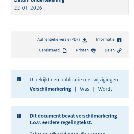
22-01-2026
Authentieke versie (PDF)
b
Informatie
e
Gerelateerd
Printen
Delen
s
t
a
n
d
U bekijkt een publicatie met
wijzigingen
s
Toon
Verschilmarkering
Was
Wordt
g
versie
r
van
o
document
o
t
Dit document bevat verschilmarkering
t
t.o.v. eerdere regelingtekst.
e
: