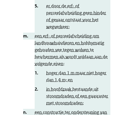
5.
er door de erf- of
perceelafscheiding geen hinder
of gevaar ontstaat voor het
wegverkeer;
m.
een erf- of perceelafscheiding om
landbouwhuisdieren en hobbymatig
gehouden vee tegen wolven te
beschermen als wordt voldaan aan de
volgende eisen:
1.
hoger dan 1 m maar niet hoger
dan 1,4 m; en
2.
in hoofdzaak bestaande uit
stroomdraden of een gaasraster
met stroomdraden;
n.
een constructie ter ondersteuning van