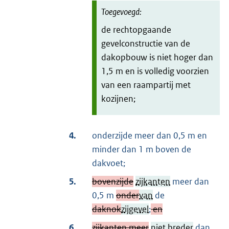
de rechtopgaande
gevelconstructie van de
dakopbouw is niet hoger dan
1,5 m en is volledig voorzien
van een raampartij met
kozijnen;
4.
onderzijde meer dan 0,5 m en
minder dan 1 m boven de
dakvoet;
5.
bovenzijde
zijkanten
meer dan
0,5 m
onder
van
de
daknok
zijgevel
;
en
6.
zijkanten meer
niet breder
dan