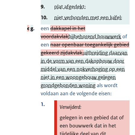
9.
plat afgedekt;
10.
niet verbonden met een luifel;
c
g
.
een
dakkapel in het
voordakvlak
bijbehorend bouwwerk
of
een
naar openbaar toegankelijk gebied
gekeerd zijdakvlak,
uitbreiding daarvan
in de vorm van een dakopbouw door
middel van een nokverhoging op een
niet in een woongebouw gelegen
grondgebonden woning
als wordt
voldaan aan de volgende eisen:
1.
gelegen in een gebied dat of
een bouwwerk dat in het
tijdelijke deel van dit