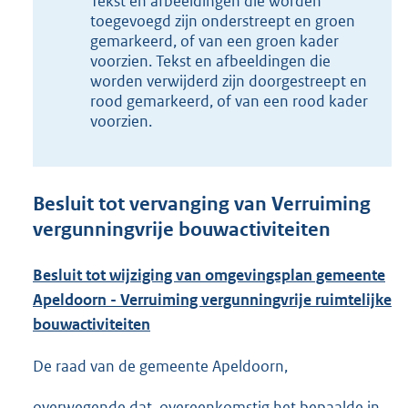
Tekst en afbeeldingen die worden
1
toegevoegd zijn onderstreept en groen
,
gemarkeerd, of van een groen kader
1
voorzien. Tekst en afbeeldingen die
M
worden verwijderd zijn doorgestreept en
b
rood gemarkeerd, of van een rood kader
voorzien.
Besluit tot vervanging van Verruiming
vergunningvrije bouwactiviteiten
Besluit tot wijziging van omgevingsplan gemeente
Apeldoorn - Verruiming vergunningvrije ruimtelijke
bouwactiviteiten
De raad van de gemeente Apeldoorn,
overwegende dat, overeenkomstig het bepaalde in