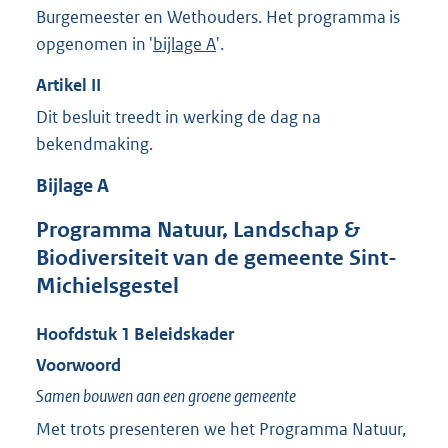
Burgemeester en Wethouders. Het programma is
9
1
opgenomen in '
bijlage A
'.
,
1
Artikel
II
M
Dit besluit treedt in werking de dag na
b
bekendmaking.
Bijlage
A
Programma Natuur, Landschap &
Biodiversiteit van de gemeente Sint-
Michielsgestel
Hoofdstuk
1
Beleidskader
Voorwoord
Samen bouwen aan een groene gemeente
Met trots presenteren we het Programma Natuur,