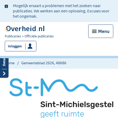
Ter
Mogelijk ervaart u problemen met het zoeken naar
informatie:
publicaties. We werken aan een oplossing. Excuses voor
het ongemak.
Menu
U
Publicaties
Officiële publicaties
bent
Inloggen
nu
hier:
Home
Gemeenteblad 2026, 48686