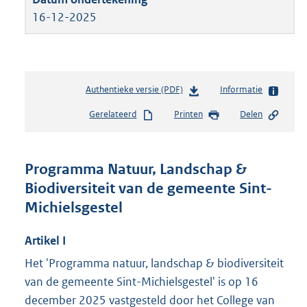
16-12-2025
Authentieke versie (PDF)
b
Informatie
e
Gerelateerd
Printen
Delen
s
t
a
n
Programma Natuur, Landschap &
d
Biodiversiteit van de gemeente Sint-
s
Michielsgestel
g
r
o
Artikel
I
o
Het 'Programma natuur, landschap & biodiversiteit
t
t
van de gemeente Sint-Michielsgestel' is op 16
e
december 2025 vastgesteld door het College van
: