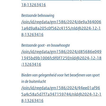
18;13263416
Bestaande bebouwing
/join/id/regdata/gm1586/2024/de9a364006
1a4d9a8a205c0f562c4155/nld@2024‑12‑1
8;13263416
Bestaande goot- en bouwhoogte
/join/id/regdata/gm1586/2024/d85686e049
1345bd9b1006fc9f0f725f/nld@2024‑12‑18
;13263416
Bieden van gelegenheid voor het beoefenen van sport
in de buitenlucht
/join/id/regdata/gm1586/2024/44ee01af96
5a4c58a5d7f7a347159744/nld@2024‑12‑1
8;13263416