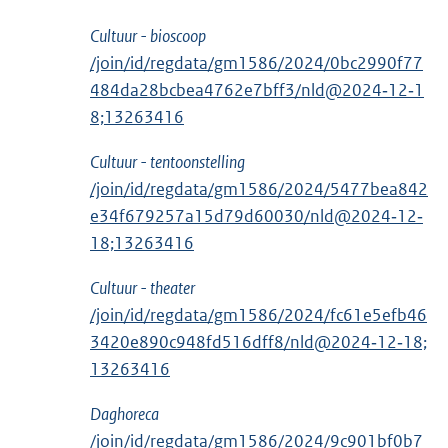
Cultuur - bioscoop
/join/id/regdata/gm1586/2024/0bc2990f77
484da28bcbea4762e7bff3/nld@2024‑12‑1
8;13263416
Cultuur - tentoonstelling
/join/id/regdata/gm1586/2024/5477bea842
e34f679257a15d79d60030/nld@2024‑12‑
18;13263416
Cultuur - theater
/join/id/regdata/gm1586/2024/fc61e5efb46
3420e890c948fd516dff8/nld@2024‑12‑18;
13263416
Daghoreca
/join/id/regdata/gm1586/2024/9c901bf0b7