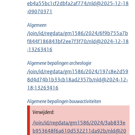
eb4a55bc1cf2dbfa2af774/nld@2025‑12‑18
;09070371
Algemeen
/join/id/regdata/gm1586/2024/6f9b755a7b
f844f186843bf2ee7f3f70/nld@2024‑12‑18
;13263416
Algemene bepalingen archeologie
/join/id/regdata/gm1586/2024/197c8e2d59
8d4d74b1b33cb18ad2357b/nld@2024‑12‑
18;13263416
Algemene bepalingen bouwactiviteiten
/join/id/regdata/gm1586/2024/3ab833e
b953648f6a610d532211da92b/nld@20