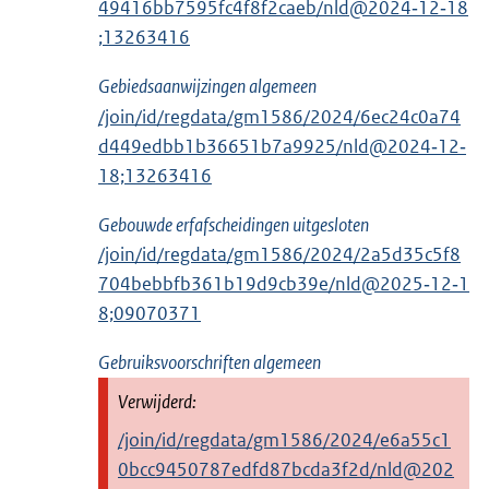
49416bb7595fc4f8f2caeb/nld@2024‑12‑18
;13263416
Gebiedsaanwijzingen algemeen
/join/id/regdata/gm1586/2024/6ec24c0a74
d449edbb1b36651b7a9925/nld@2024‑12‑
18;13263416
Gebouwde erfafscheidingen uitgesloten
/join/id/regdata/gm1586/2024/2a5d35c5f8
704bebbfb361b19d9cb39e/nld@2025‑12‑1
8;09070371
Gebruiksvoorschriften algemeen
/join/id/regdata/gm1586/2024/e6a55c1
0bcc9450787edfd87bcda3f2d/nld@202