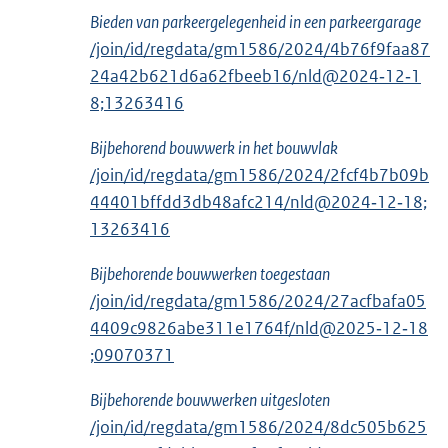
Bieden van parkeergelegenheid in een parkeergarage
/join/id/regdata/gm1586/2024/4b76f9faa87
24a42b621d6a62fbeeb16/nld@2024‑12‑1
8;13263416
Bijbehorend bouwwerk in het bouwvlak
/join/id/regdata/gm1586/2024/2fcf4b7b09b
44401bffdd3db48afc214/nld@2024‑12‑18;
13263416
Bijbehorende bouwwerken toegestaan
/join/id/regdata/gm1586/2024/27acfbafa05
4409c9826abe311e1764f/nld@2025‑12‑18
;09070371
Bijbehorende bouwwerken uitgesloten
/join/id/regdata/gm1586/2024/8dc505b625