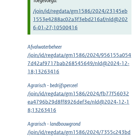
/join/id/regdata/gm1586/2024/23145eb
1553e4288ac02a3f3ebd216af/nld@202
6‑01‑27;10500416
Afvalwaterbeheer
/join/id/regdata/gm1586/2024/956155a054
7d42af9717bab268545649/nld@2024‑12‑
18;13263416
Agrarisch - bedrijfsperceel
/join/id/regdata/gm1586/2024/fb77f56032
ea4796b29d8ff8926def3e/nld@2024‑12‑1
8;13263416
Agrarisch - landbouwgrond
/join/id/regdata/gm1586/2024/7355c243bd