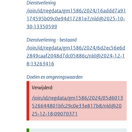
Dienstverlening
/join/id/regdata/gm1586/2024/16addd7a91
174595b09c0e94d17281e7/nld@2025‑10‑
30;13350599
Dienstverlening - bestaand
/join/id/regdata/gm1586/2024/6d2ec56e6d
2849caaf2048d7dc05886c/nld@2024‑12‑1
8;13263416
Doelen en omgevingswaarden
/join/id/regdata/gm1586/2024/05d6013
526644801bfc29c0e33e817b8/nld@20
25‑12‑18;09070371