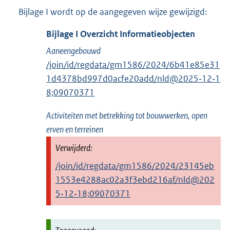
Bijlage I wordt op de aangegeven wijze gewijzigd:
Bijlage
I
Overzicht Informatieobjecten
Aaneengebouwd
/join/id/regdata/gm1586/2024/6b41e85e31
1d4378bd997d0acfe20add/nld@2025‑12‑1
8;09070371
Activiteiten met betrekking tot bouwwerken, open
erven en terreinen
/join/id/regdata/gm1586/2024/23145eb
1553e4288ac02a3f3ebd216af/nld@202
5‑12‑18;09070371