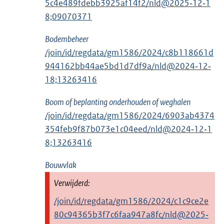
5c4e489fdebb3925af14f2/nld@2025‑12‑1
8;09070371
Bodembeheer
/join/id/regdata/gm1586/2024/c8b118661d
944162bb44ae5bd1d7df9a/nld@2024‑12‑
18;13263416
Boom of beplanting onderhouden of weghalen
/join/id/regdata/gm1586/2024/6903ab4374
354feb9f87b073e1c04eed/nld@2024‑12‑1
8;13263416
Bouwvlak
/join/id/regdata/gm1586/2024/c1c9ce2e
80c94365b3f7c6faa947a8fc/nld@2025‑