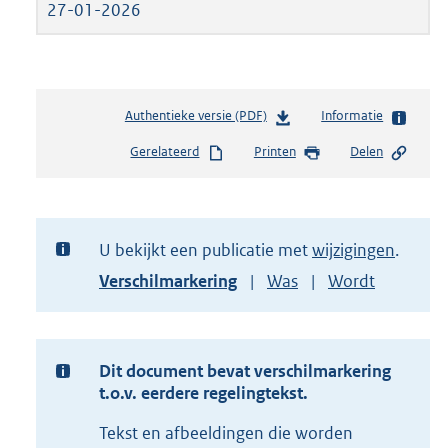
27-01-2026
Authentieke versie (PDF)
b
Informatie
e
Gerelateerd
Printen
Delen
s
t
a
n
d
U bekijkt een publicatie met
wijzigingen
s
Toon
Verschilmarkering
Was
Wordt
g
versie
r
van
o
document
o
t
Dit document bevat verschilmarkering
t
t.o.v. eerdere regelingtekst.
e
Tekst en afbeeldingen die worden
: