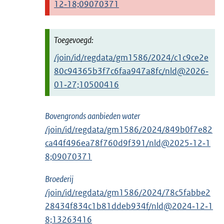
12‑18;09070371
/join/id/regdata/gm1586/2024/c1c9ce2e
80c94365b3f7c6faa947a8fc/nld@2026‑
01‑27;10500416
Bovengronds aanbieden water
/join/id/regdata/gm1586/2024/849b0f7e82
ca44f496ea78f760d9f391/nld@2025‑12‑1
8;09070371
Broederij
/join/id/regdata/gm1586/2024/78c5fabbe2
28434f834c1b81ddeb934f/nld@2024‑12‑1
8;13263416