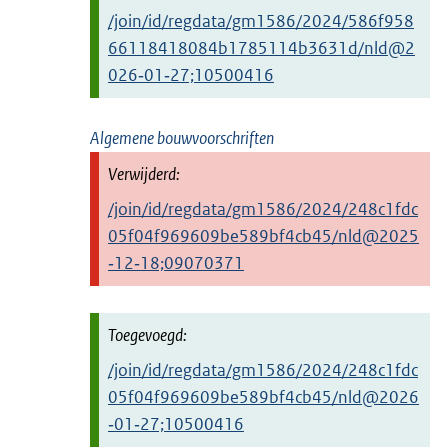
/join/id/regdata/gm1586/2024/586f958
66118418084b1785114b3631d/nld@2
026‑01‑27;10500416
Algemene bouwvoorschriften
/join/id/regdata/gm1586/2024/248c1fdc
05f04f969609be589bf4cb45/nld@2025
‑12‑18;09070371
/join/id/regdata/gm1586/2024/248c1fdc
05f04f969609be589bf4cb45/nld@2026
‑01‑27;10500416