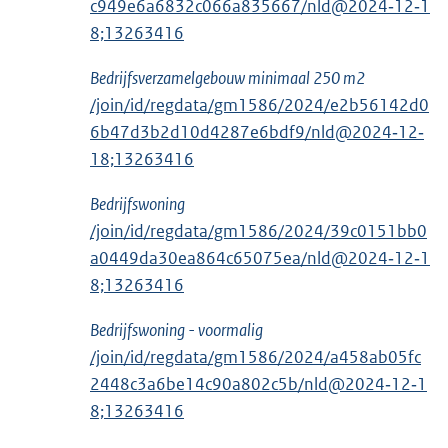
c949e6a6832c066a835667/nld@2024‑12‑1
8;13263416
Bedrijfsverzamelgebouw minimaal 250 m2
/join/id/regdata/gm1586/2024/e2b56142d0
6b47d3b2d10d4287e6bdf9/nld@2024‑12‑
18;13263416
Bedrijfswoning
/join/id/regdata/gm1586/2024/39c0151bb0
a0449da30ea864c65075ea/nld@2024‑12‑1
8;13263416
Bedrijfswoning - voormalig
/join/id/regdata/gm1586/2024/a458ab05fc
2448c3a6be14c90a802c5b/nld@2024‑12‑1
8;13263416