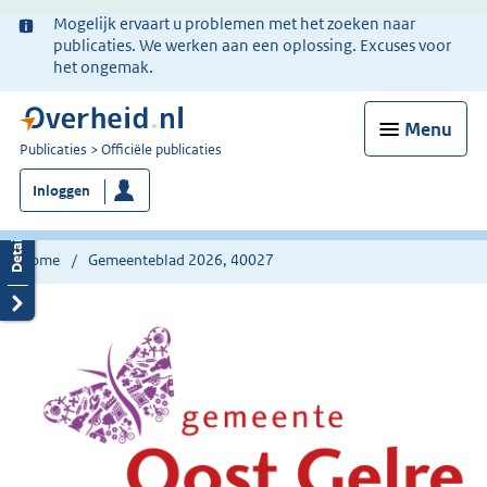
Ter
Mogelijk ervaart u problemen met het zoeken naar
informatie:
publicaties. We werken aan een oplossing. Excuses voor
het ongemak.
Menu
U
Publicaties
Officiële publicaties
bent
Inloggen
nu
hier:
Home
Gemeenteblad 2026, 40027