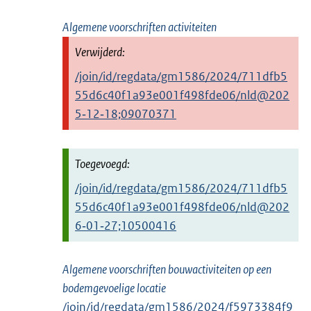
Algemene voorschriften activiteiten
/join/id/regdata/gm1586/2024/711dfb5
55d6c40f1a93e001f498fde06/nld@202
5‑12‑18;09070371
/join/id/regdata/gm1586/2024/711dfb5
55d6c40f1a93e001f498fde06/nld@202
6‑01‑27;10500416
Algemene voorschriften bouwactiviteiten op een
bodemgevoelige locatie
/join/id/regdata/gm1586/2024/f5973384f9