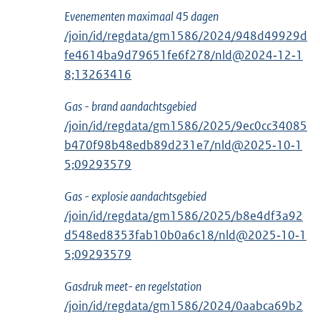
Evenementen maximaal 45 dagen
/join/id/regdata/gm1586/2024/948d49929d
fe4614ba9d79651fe6f278/nld@2024‑12‑1
8;13263416
Gas - brand aandachtsgebied
/join/id/regdata/gm1586/2025/9ec0cc34085
b470f98b48edb89d231e7/nld@2025‑10‑1
5;09293579
Gas - explosie aandachtsgebied
/join/id/regdata/gm1586/2025/b8e4df3a92
d548ed8353fab10b0a6c18/nld@2025‑10‑1
5;09293579
Gasdruk meet- en regelstation
/join/id/regdata/gm1586/2024/0aabca69b2