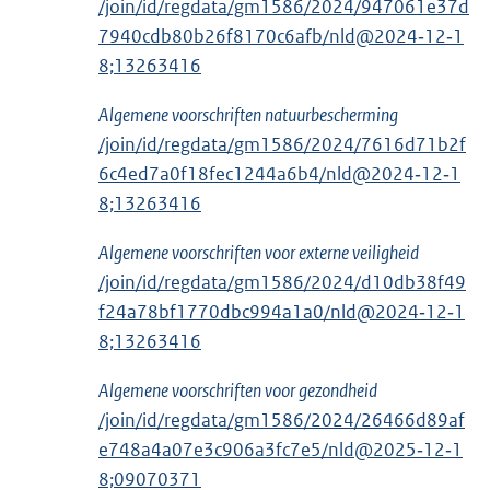
/join/id/regdata/gm1586/2024/947061e37d
7940cdb80b26f8170c6afb/nld@2024‑12‑1
8;13263416
Algemene voorschriften natuurbescherming
/join/id/regdata/gm1586/2024/7616d71b2f
6c4ed7a0f18fec1244a6b4/nld@2024‑12‑1
8;13263416
Algemene voorschriften voor externe veiligheid
/join/id/regdata/gm1586/2024/d10db38f49
f24a78bf1770dbc994a1a0/nld@2024‑12‑1
8;13263416
Algemene voorschriften voor gezondheid
/join/id/regdata/gm1586/2024/26466d89af
e748a4a07e3c906a3fc7e5/nld@2025‑12‑1
8;09070371