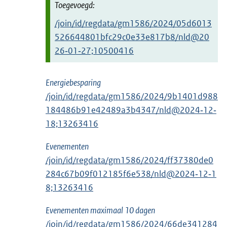
/join/id/regdata/gm1586/2024/05d6013
526644801bfc29c0e33e817b8/nld@20
26‑01‑27;10500416
Energiebesparing
/join/id/regdata/gm1586/2024/9b1401d988
184486b91e42489a3b4347/nld@2024‑12‑
18;13263416
Evenementen
/join/id/regdata/gm1586/2024/ff37380de0
284c67b09f012185f6e538/nld@2024‑12‑1
8;13263416
Evenementen maximaal 10 dagen
/join/id/regdata/gm1586/2024/66de341284