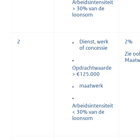
Arbeidsintensiteit
> 30% van de
loonsom
Dienst, werk
2
2%
•
of concessie
Zie oo
Maatw
•
Opdrachtwaarde
> €125.000
maatwerk
•
•
Arbeidsintensiteit
< 30% van de
loonsom