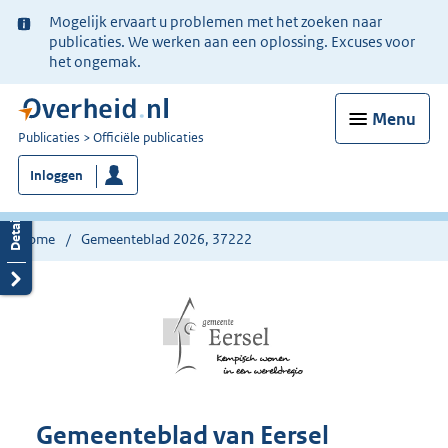
Ter
Mogelijk ervaart u problemen met het zoeken naar
informatie:
publicaties. We werken aan een oplossing. Excuses voor
het ongemak.
Menu
U
Publicaties
Officiële publicaties
bent
Inloggen
nu
hier:
Home
Gemeenteblad 2026, 37222
Gemeenteblad van Eersel