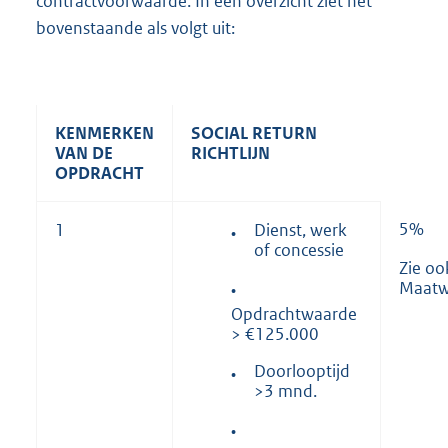
contractvoorwaarde. In een overzicht ziet het
bovenstaande als volgt uit:
KENMERKEN
SOCIAL RETURN
VAN DE
RICHTLIJN
OPDRACHT
5%
Dienst, werk
1
•
of concessie
Zie oo
Maatw
•
Opdrachtwaarde
> €125.000
Doorlooptijd
•
>3 mnd.
•