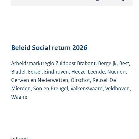
s
t
a
n
d
s
g
r
Beleid Social return 2026
o
o
Arbeidsmarktregio Zuidoost Brabant: Bergeijk, Best,
t
Bladel, Eersel, Eindhoven, Heeze-Leende, Nuenen,
t
e
Gerwen en Nederwetten, Oirschot, Reusel-De
:
Mierden, Son en Breugel, Valkenswaard, Veldhoven,
4
Waalre.
4
5
K
b
Inhoud