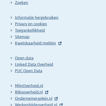
Zoeken
Informatie hergebruiken
Privacy en cookies
Toegankelijkheid
Sitemap
E
Kwetsbaarheid melden
x
t
Open data
e
Linked Data Overheid
r
PUC Open Data
n
e
MijnOverheid.nl
l
E
Rijksoverheid.nl
i
x
E
Ondernemersplein.nl
n
t
x
E
Werkenbijdeoverheid.nl