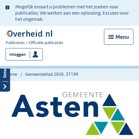
Ter
Mogelijk ervaart u problemen met het zoeken naar
informatie:
publicaties. We werken aan een oplossing. Excuses voor
het ongemak.
Menu
U
Publicaties
Officiële publicaties
bent
Inloggen
nu
hier:
Home
Gemeenteblad 2026, 37199