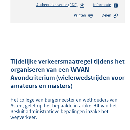
Authentieke versie (PDF)
b
Informatie
e
Printen
Delen
s
t
a
n
d
s
g
r
Tijdelijke verkeersmaatregel tijdens het
o
organiseren van een WVAN
o
Avondcriterium (wielerwedstrijden voor
t
t
amateurs en masters)
e
:
Het college van burgemeester en wethouders van
2
Asten, gelet op het bepaalde in artikel 34 van het
5
Besluit administratieve bepalingen inzake het
0
wegverkeer;
K
b