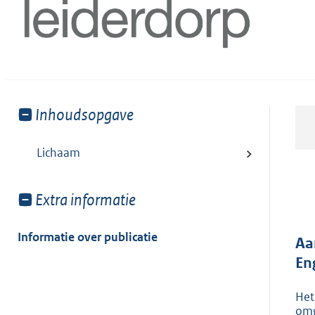
Toon
Inhoudsopgave
meer
van:
Lichaam
Toon
Extra informatie
meer
van:
Informatie over publicatie
Aa
En
Het
omg