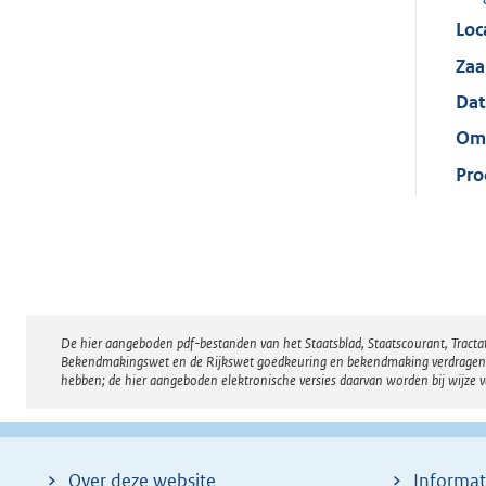
Loc
Za
Dat
Oms
Pro
De hier aangeboden pdf-bestanden van het Staatsblad, Staatscourant, Tract
Disclaimer
Bekendmakingswet en de Rijkswet goedkeuring en bekendmaking verdragen voor
hebben; de hier aangeboden elektronische versies daarvan worden bij wijze 
Over deze website
Informat