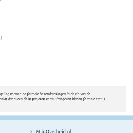
l
K
regeling vormen de formele bekendmakingen in de zin van de
eldt dat alleen de in papieren vorm uitgegeven bladen formele status
MijnOverheid.nl