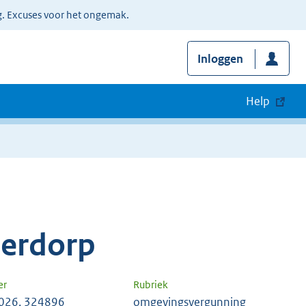
g. Excuses voor het ongemak.
Inloggen
Help
derdorp
er
Rubriek
026, 324896
omgevingsvergunning