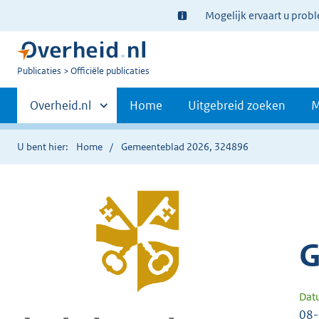
Ter
Mogelijk ervaart u prob
informatie:
U
Publicaties
Officiële publicaties
bent
Primaire
nu
Andere
Overheid.nl
Home
Uitgebreid zoeken
M
hier:
sites
navigatie
binnen
U bent hier:
Home
Gemeenteblad 2026, 324896
G
Dat
08-