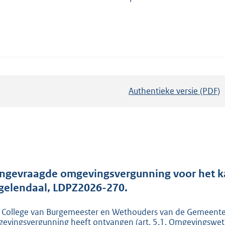
Authentieke versie (PDF)
b
e
s
t
a
n
d
ngevraagde omgevingsvergunning voor het ka
s
gelendaal, LDPZ2026-270.
g
 College van Burgemeester en Wethouders van de Gemeente 
r
evingsvergunning heeft ontvangen (art. 5.1. Omgevingswet