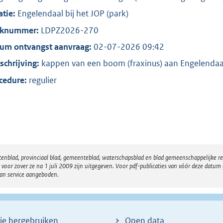
o
atie:
Engelendaal bij het JOP (park)
o
t
aknummer:
LDPZ2026-270
t
um ontvangst aanvraag:
02-07-2026 09:42
e
chrijving:
kappen van een boom (fraxinus) aan Engelendaa
:
cedure:
regulier
2
3
6
b
atenblad, provinciaal blad, gemeenteblad, waterschapsblad en blad gemeenschappelijke 
 zover ze na 1 juli 2009 zijn uitgegeven. Voor pdf-publicaties van vóór deze datum g
van service aangeboden.
ie hergebruiken
Open data