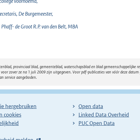
college voornoemd,
ecretaris, De Burgemeester,
 Phaff- de Groot
R.P. van den Belt, MBA
atenblad, provinciaal blad, gemeenteblad, waterschapsblad en blad gemeenschappelijke 
 zover ze na 1 juli 2009 zijn uitgegeven. Voor pdf-publicaties van vóór deze datum g
van service aangeboden.
ie hergebruiken
Open data
en cookies
Linked Data Overheid
lijkheid
PUC Open Data
arheid melden