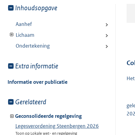
Toon
Inhoudsopgave
meer
van:
Aanhef
Lichaam
Ondertekening
Co
Toon
Extra informatie
meer
Het
van:
Informatie over publicatie
Toon
Gerelateerd
gel
meer
202
van:
Geconsolideerde regelgeving
Legesverordening Steenbergen 2026
Toon op Lokale wet- en regelgeving