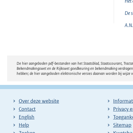
Het 
De s
A.N.
De hier aangeboden pdf-bestanden van het Staatsblad, Staatscourant, Tract
Disclaimer
Bekendmakingswet en de Rijkswet goedkeuring en bekendmaking verdragen voor
hebben; de hier aangeboden elektronische versies daarvan worden bij wijze 
Over deze website
Informat
Contact
Privacy 
English
Toeganke
Help
Sitemap
Zoeken
E
Kwetsba