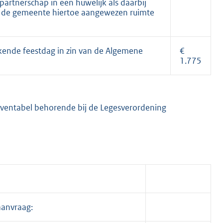
partnerschap in een huwelijk als daarbij
r de gemeente hiertoe aangewezen ruimte
kende feestdag in zin van de Algemene
€
1.775
rieventabel behorende bij de Legesverordening
aanvraag: