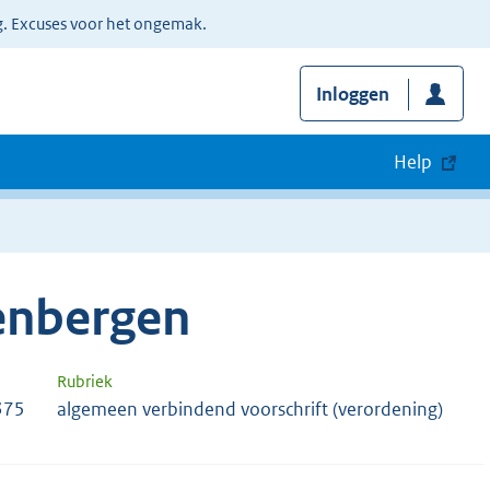
g. Excuses voor het ongemak.
Inloggen
Help
enbergen
Rubriek
375
algemeen verbindend voorschrift (verordening)