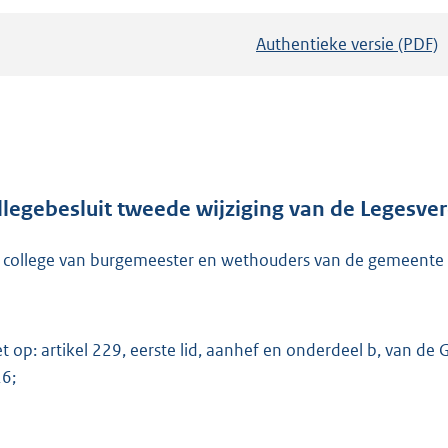
Authentieke versie (PDF)
b
e
s
t
a
n
d
llegebesluit tweede wijziging van de Legesv
s
 college van burgemeester en wethouders van de gemeente
g
r
o
o
et op: artikel 229, eerste lid, aanhef en onderdeel b, van 
t
6;
t
e