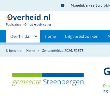
Ter
Mogelijk ervaart u prob
informatie:
U
Publicaties
Officiële publicaties
bent
Primaire
nu
Andere
Overheid.nl
Home
Uitgebreid zoeken
M
hier:
sites
navigatie
binnen
U bent hier:
Home
Gemeenteblad 2026, 32375
G
Dat
26-