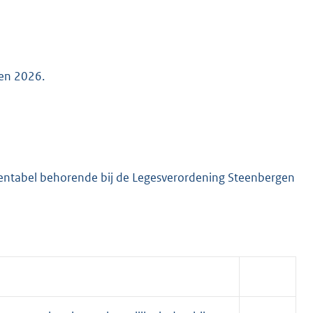
K
gen 2026.
ieventabel behorende bij de Legesverordening Steenbergen