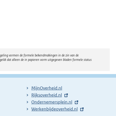
regeling vormen de formele bekendmakingen in de zin van de
eldt dat alleen de in papieren vorm uitgegeven bladen formele status
MijnOverheid.nl
E
Rijksoverheid.nl
x
E
Ondernemersplein.nl
t
x
E
Werkenbijdeoverheid.nl
e
t
x