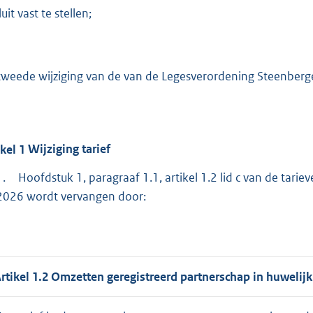
:
uit vast te stellen;
4
5
3
tweede wijziging van de van de Legesverordening Steenber
b
ikel
1
Wijziging tarief
1.
Hoofdstuk 1, paragraaf 1.1, artikel 1.2 lid c van de tar
2026 wordt vervangen door:
rtikel 1.2 Omzetten geregistreerd partnerschap in huwelijk