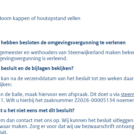
:
-
2
8
Boom kappen of houtopstand vellen
6
b
 hebben besloten de omgevingsvergunning te verlenen
gemeester en wethouders van Steenwijkerland maken bek
evingsvergunning is verleend.
 besluit en de bijlagen bekijken?
 kan na de verzenddatum van het besluit tot zes weken da
ijken:
an de balie, maak hiervoor een afspraak. Dit doet u via
E
steen
1. Wilt u hierbij het zaaknummer Z2026-00005134 noeme
x
t
t u het niet eens met dit besluit?
e
r
m dan contact met ons op. Wij kunnen het besluit uitleggen. 
n
waar maken. Zorg er voor dat wij uw bezwaarschrift ontva
e
uit.