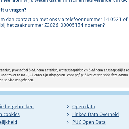
rmee laten wij u weten dat er misschien iets verandert in u
:
ft u vragen?
m dan contact op met ons via telefoonnummer 14 0521 of 
rbij het zaaknummer Z2026-00005134 noemen?
atenblad, provinciaal blad, gemeenteblad, waterschapsblad en blad gemeenschappelijke 
 zover ze na 1 juli 2009 zijn uitgegeven. Voor pdf-publicaties van vóór deze datum g
van service aangeboden.
ie hergebruiken
Open data
en cookies
Linked Data Overheid
lijkheid
PUC Open Data