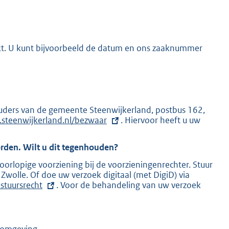
akt. U kunt bijvoorbeeld de datum en ons zaaknummer
uders van de gemeente Steenwijkerland, postbus 162,
steenwijkerland.nl/bezwaar
. Hiervoor heeft u uw
rden. Wilt u dit tegenhouden?
rlopige voorziening bij de voorzieningenrechter. Stuur
wolle. Of doe uw verzoek digitaal (met DigiD) via
E
stuursrecht
. Voor de behandeling van uw verzoek
x
t
e
r
n