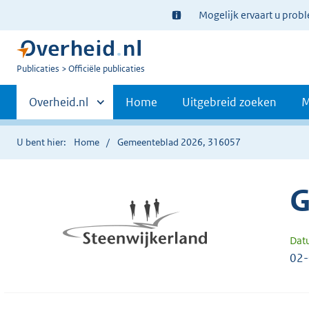
Ter
Mogelijk ervaart u prob
informatie:
U
Publicaties
Officiële publicaties
bent
Primaire
nu
Andere
Overheid.nl
Home
Uitgebreid zoeken
M
hier:
sites
navigatie
binnen
U bent hier:
Home
Gemeenteblad 2026, 316057
G
Dat
02-