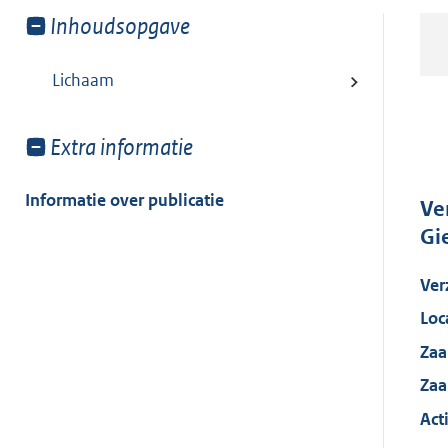
Toon
Inhoudsopgave
meer
van:
Lichaam
Toon
Extra informatie
meer
van:
Informatie over publicatie
Ve
Gi
Ver
Loc
Zaa
Za
Acti