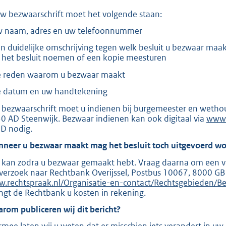
l
i
uw bezwaarschrift moet het volgende staan:
n
w naam, adres en uw telefoonnummer
k
:
en duidelijke omschrijving tegen welk besluit u bezwaar ma
 het besluit noemen of een kopie meesturen
e reden waarom u bezwaar maakt
e datum en uw handtekening
 bezwaarschrift moet u indienen bij burgemeester en wetho
0 AD Steenwijk. Bezwaar indienen kan ook digitaal via
E
www.
iD nodig.
x
t
neer u bezwaar maakt mag het besluit toch uitgevoerd wo
e
r
 kan zodra u bezwaar gemaakt hebt. Vraag daarna om een voo
n
verzoek naar Rechtbank Overijssel, Postbus 10067, 8000 GB Z
e
.rechtspraak.nl/Organisatie-en-contact/Rechtsgebieden/Be
l
ngt de Rechtbank u kosten in rekening.
i
n
rom publiceren wij dit bericht?
k