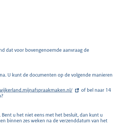
K
end dat voor bovengenoemde aanvraag de
arna. U kunt de documenten op de volgende manieren
wijkerland.mijnafspraakmaken.nl/
of bel naar 14
n?
Bent u het niet eens met het besluit, dan kunt u
ngen binnen zes weken na de verzenddatum van het