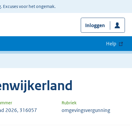
g. Excuses voor het ongemak.
Inloggen
Help
nwijkerland
nummer
Rubriek
ad 2026, 316057
omgevingsvergunning