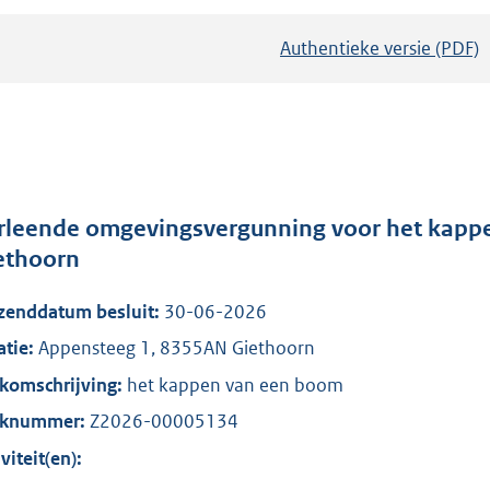
Authentieke versie (PDF)
b
e
s
t
a
n
d
rleende omgevingsvergunning voor het kapp
s
ethoorn
g
zenddatum besluit:
30-06-2026
r
o
atie:
Appensteeg 1, 8355AN Giethoorn
o
komschrijving:
het kappen van een boom
t
aknummer:
Z2026-00005134
t
viteit(en):
e