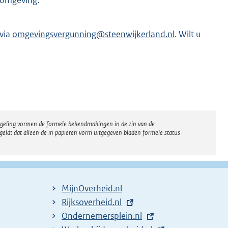
w omgeving.
e
l
i
via
omgevingsvergunning@steenwijkerland.nl
. Wilt u
n
k
:
regeling vormen de formele bekendmakingen in de zin van de
eldt dat alleen de in papieren vorm uitgegeven bladen formele status
MijnOverheid.nl
E
Rijksoverheid.nl
x
E
Ondernemersplein.nl