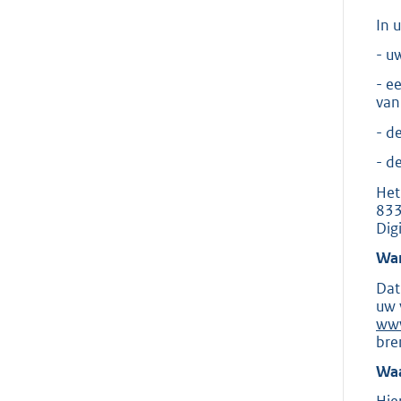
In 
- u
- e
van
- d
- d
Het
833
Dig
Wan
Dat
uw 
www
bre
Waa