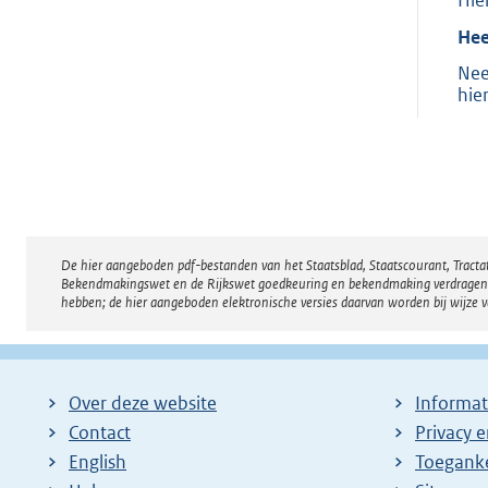
Hie
Hee
Nee
hie
De hier aangeboden pdf-bestanden van het Staatsblad, Staatscourant, Tract
Disclaimer
Bekendmakingswet en de Rijkswet goedkeuring en bekendmaking verdragen voor
hebben; de hier aangeboden elektronische versies daarvan worden bij wijze 
Over deze website
Informat
Contact
Privacy 
English
Toeganke