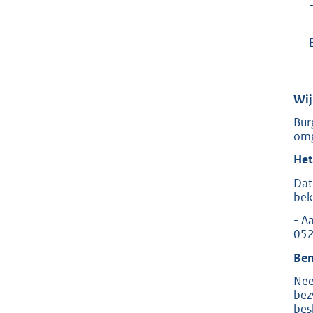
Wij
Bur
omg
Het
Dat
bek
- A
052
Ben
Nee
bez
besl