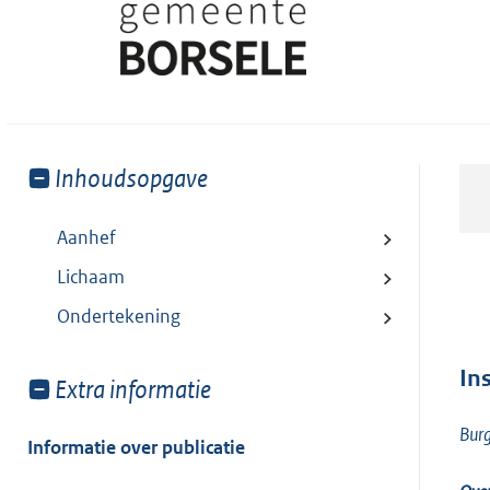
Toon
Inhoudsopgave
meer
van:
Aanhef
Lichaam
Ondertekening
In
Toon
Extra informatie
meer
Burg
van:
Informatie over publicatie