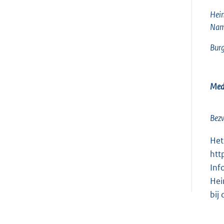
Hei
Nam
Burg
Med
Bezw
Het
htt
Inf
Hei
bij