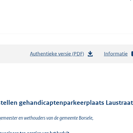
Authentieke versie (PDF)
b
Informatie
e
s
t
a
n
d
stellen gehandicaptenparkeerplaats Laustraa
s
emeester en wethouders van de gemeente Borsele,
g
r