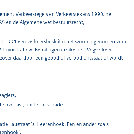
ement Verkeersregels en Verkeerstekens 1990, het
BW) en de Algemene wet bestuursrecht,
swet 1994 een verkeersbesluit moet worden genomen voor
it Administratieve Bepalingen inzake het Wegverkeer
over daardoor een gebod of verbod ontstaat of wordt
agiers;
 overlast, hinder of schade.
atie Laustraat 's-Heerenhoek. Een en ander zoals
erenhoek’.