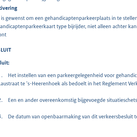
ivering
 is gewenst om een gehandicaptenparkeerplaats in te stelle
andicaptenparkeerkaart type bijrijder, niet alleen achter kan
ont
LUIT
luit:
1.
Het instellen van een parkeergelegenheid voor gehand
Laustraat te 's-Heerenhoek als bedoelt in het Reglement Ver
2.
Een en ander overeenkomstig bijgevoegde situatieschets
3.
De datum van openbaarmaking van dit verkeersbesluit t