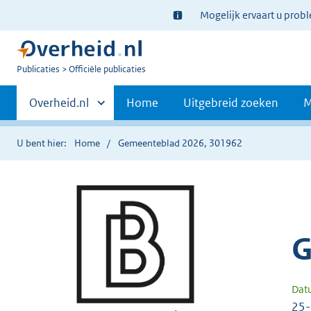
Ter
Mogelijk ervaart u prob
informatie:
U
Publicaties
Officiële publicaties
bent
Primaire
nu
Andere
Overheid.nl
Home
Uitgebreid zoeken
M
hier:
sites
navigatie
binnen
U bent hier:
Home
Gemeenteblad 2026, 301962
G
Dat
25-