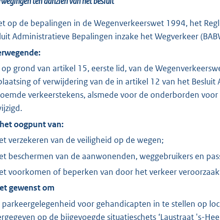
wegingen ten aanzien van het besluit
o
o
et op de bepalingen in de Wegenverkeerswet 1994, het Regl
t
luit Administratieve Bepalingen inzake het Wegverkeer (BA
t
rwegende:
e
:
 op grond van artikel 15, eerste lid, van de Wegenverkeer
2
plaatsing of verwijdering van de in artikel 12 van het Beslu
7
oemde verkeerstekens, alsmede voor de onderborden voor z
2
ijzigd.
K
 het oogpunt van:
b
et verzekeren van de veiligheid op de wegen;
et beschermen van de aanwonenden, weggebruikers en pass
et voorkomen of beperken van door het verkeer veroorzaakte
het gewenst om
 parkeergelegenheid voor gehandicapten in te stellen op loc
rgegeven op de bijgevoegde situatieschets ‘Laustraat 's-He