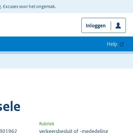
g. Excuses voor het ongemak.
Inloggen
Help
sele
Rubriek
 301962
verkeersbesluit of -mededeling