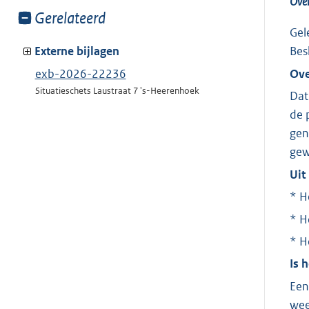
Over
Toon
Gerelateerd
meer
Gel
van:
Externe bijlagen
Bes
Ove
exb-2026-22236
Situatieschets Laustraat 7 's-Heerenhoek
Dat
de 
gen
gew
Uit
* H
* H
* H
Is 
Een
wee