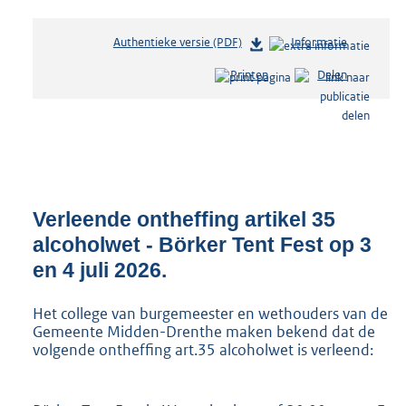
Authentieke versie (PDF)
b
Informatie
e
Printen
Delen
s
t
a
n
d
s
g
r
Verleende ontheffing artikel 35
o
alcoholwet - Börker Tent Fest op 3
o
en 4 juli 2026.
t
t
e
Het college van burgemeester en wethouders van de
:
Gemeente Midden-Drenthe maken bekend dat de
1
volgende ontheffing art.35 alcoholwet is verleend:
9
7
K