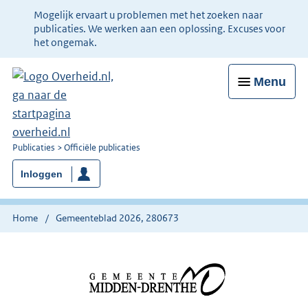
Ter
Mogelijk ervaart u problemen met het zoeken naar
informatie:
publicaties. We werken aan een oplossing. Excuses voor
het ongemak.
Menu
U
Publicaties
Officiële publicaties
bent
Inloggen
nu
hier:
Home
Gemeenteblad 2026, 280673