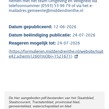
nemen met het team Omgeving en Veiligheid via
telefoonnummer (0593) 53 96 79 of via het e-
mailadres gemeente@middendrenthe.nl
12-06-2026
Datum gepubliceerd:
24-07-2026
Datum beëindiging publicatie:
24-07-2026
Reageren mogelijk tot:
E
(https://formulieren.middendrenthe.nl/website/!suit
x
e42.scherm1260?mObj=1521671)
t
e
r
n
e
l
i
n
Disclaimer
De hier aangeboden pdf-bestanden van het Staatsblad,
k
Staatscourant, Tractatenblad, provinciaal blad,
:
gemeenteblad, waterschapsblad en blad