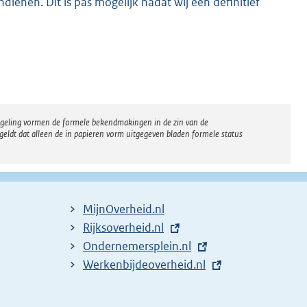
ienen. Dit is pas mogelijk nadat wij een definitief
K
regeling vormen de formele bekendmakingen in de zin van de
eldt dat alleen de in papieren vorm uitgegeven bladen formele status
MijnOverheid.nl
E
Rijksoverheid.nl
x
E
Ondernemersplein.nl
t
x
E
Werkenbijdeoverheid.nl
e
t
x
r
e
t