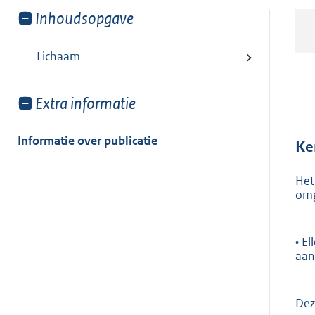
Toon
Inhoudsopgave
meer
van:
Lichaam
Toon
Extra informatie
meer
van:
Informatie over publicatie
Ke
Het
omg
• E
aan
Dez