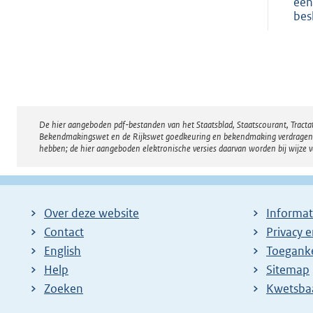
een
bes
De hier aangeboden pdf-bestanden van het Staatsblad, Staatscourant, Tract
Disclaimer
Bekendmakingswet en de Rijkswet goedkeuring en bekendmaking verdragen voor
hebben; de hier aangeboden elektronische versies daarvan worden bij wijze 
Over deze website
Informat
Contact
Privacy 
English
Toeganke
Help
Sitemap
Zoeken
E
Kwetsba
x