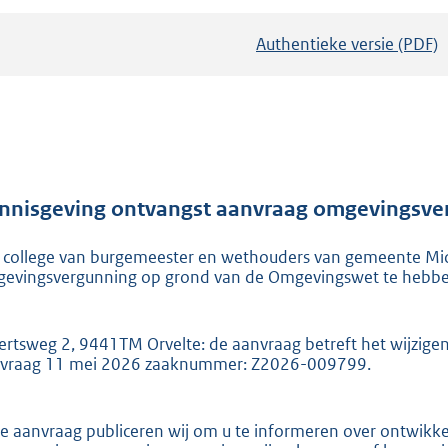
Authentieke versie (PDF)
b
e
s
t
a
n
d
nnisgeving ontvangst aanvraag omgevingsver
s
 college van burgemeester en wethouders van gemeente M
g
evingsvergunning op grond van de Omgevingswet te hebb
r
o
o
llertsweg 2, 9441TM Orvelte: de aanvraag betreft het wijzig
vraag 11 mei 2026 zaaknummer: Z2026-009799.
t
t
e
e aanvraag publiceren wij om u te informeren over ontwikk