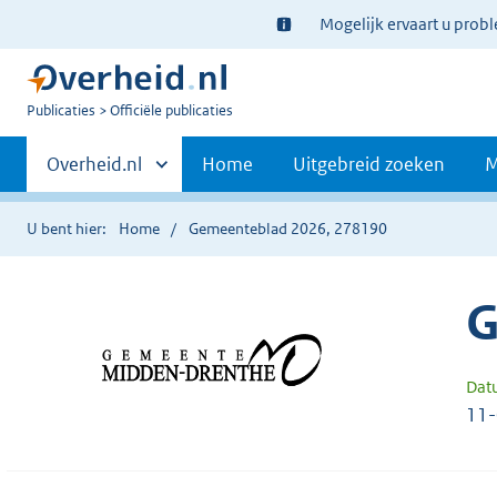
Ter
Mogelijk ervaart u prob
informatie:
U
Publicaties
Officiële publicaties
bent
Primaire
nu
Andere
Overheid.nl
Home
Uitgebreid zoeken
M
hier:
sites
navigatie
binnen
U bent hier:
Home
Gemeenteblad 2026, 278190
G
Dat
11-