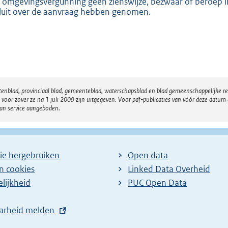
:
 omgevingsvergunning geen zienswijze, bezwaar of beroep ind
luit over de aanvraag hebben genomen.
1
9
3
b
atenblad, provinciaal blad, gemeenteblad, waterschapsblad en blad gemeenschappelijke 
 zover ze na 1 juli 2009 zijn uitgegeven. Voor pdf-publicaties van vóór deze datum g
van service aangeboden.
ie hergebruiken
Open data
en cookies
Linked Data Overheid
lijkheid
PUC Open Data
arheid melden