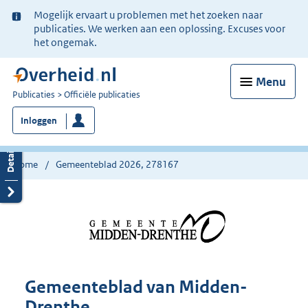
Ter
Mogelijk ervaart u problemen met het zoeken naar
informatie:
publicaties. We werken aan een oplossing. Excuses voor
het ongemak.
Menu
U
Publicaties
Officiële publicaties
bent
Inloggen
nu
hier:
Home
Gemeenteblad 2026, 278167
Gemeenteblad van Midden-
Drenthe