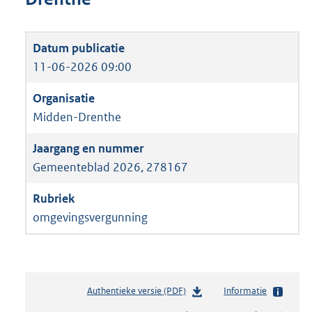
11-06-2026 09:00
Midden-Drenthe
Gemeenteblad 2026, 278167
omgevingsvergunning
Authentieke versie (PDF)
b
Informatie
e