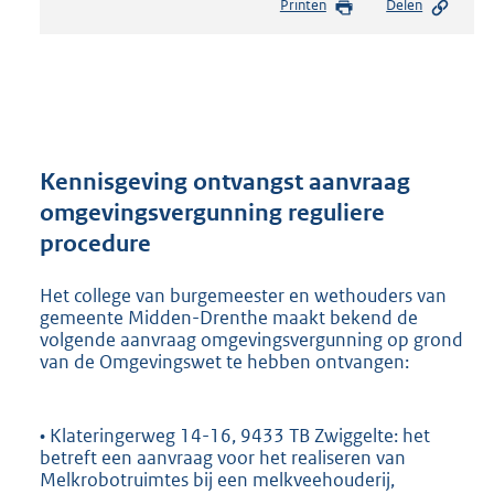
Printen
Delen
s
t
a
n
d
s
g
r
Kennisgeving ontvangst aanvraag
o
omgevingsvergunning reguliere
o
procedure
t
t
e
Het college van burgemeester en wethouders van
:
gemeente Midden-Drenthe maakt bekend de
1
volgende aanvraag omgevingsvergunning op grond
van de Omgevingswet te hebben ontvangen:
9
3
K
b
• Klateringerweg 14-16, 9433 TB Zwiggelte: het
betreft een aanvraag voor het realiseren van
Melkrobotruimtes bij een melkveehouderij,