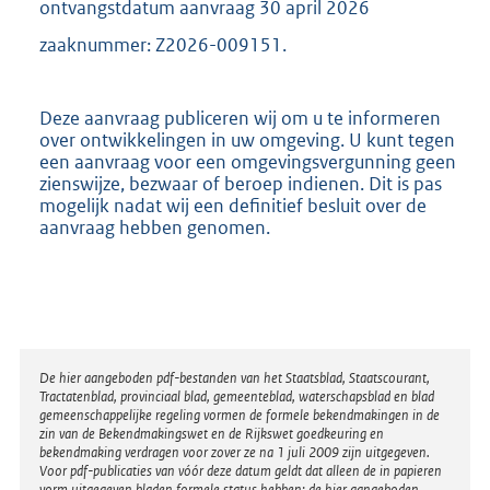
ontvangstdatum aanvraag 30 april 2026
zaaknummer: Z2026-009151.
Deze aanvraag publiceren wij om u te informeren
over ontwikkelingen in uw omgeving. U kunt tegen
een aanvraag voor een omgevingsvergunning geen
zienswijze, bezwaar of beroep indienen. Dit is pas
mogelijk nadat wij een definitief besluit over de
aanvraag hebben genomen.
Disclaimer
De hier aangeboden pdf-bestanden van het Staatsblad, Staatscourant,
Tractatenblad, provinciaal blad, gemeenteblad, waterschapsblad en blad
gemeenschappelijke regeling vormen de formele bekendmakingen in de
zin van de Bekendmakingswet en de Rijkswet goedkeuring en
bekendmaking verdragen voor zover ze na 1 juli 2009 zijn uitgegeven.
Voor pdf-publicaties van vóór deze datum geldt dat alleen de in papieren
vorm uitgegeven bladen formele status hebben; de hier aangeboden