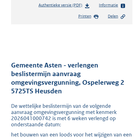
Authentieke versie (PDF)
b
Informatie
e
Printen
Delen
s
t
a
n
d
s
g
r
Gemeente Asten - verlengen
o
beslistermijn aanvraag
o
omgevingsvergunning, Ospelerweg 2
t
t
5725TS Heusden
e
:
De wettelijke beslistermijn van de volgende
2
aanvraag omgevingsvergunning met kenmerk
1
2026041000742 is met 6 weken verlengd op
6
onderstaande datum:
K
het bouwen van een loods voor het wijzigen van een
b