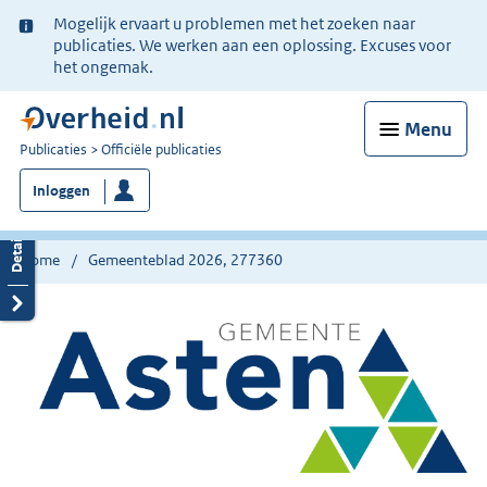
Ter
Mogelijk ervaart u problemen met het zoeken naar
informatie:
publicaties. We werken aan een oplossing. Excuses voor
het ongemak.
Menu
U
Publicaties
Officiële publicaties
bent
Inloggen
nu
hier:
Home
Gemeenteblad 2026, 277360