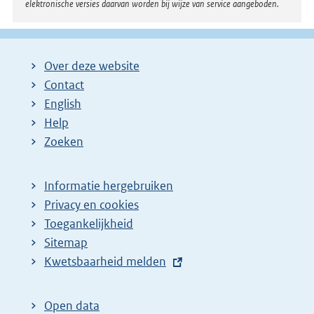
elektronische versies daarvan worden bij wijze van service aangeboden.
Over deze website
Contact
English
Help
Zoeken
Informatie hergebruiken
Privacy en cookies
Toegankelijkheid
Sitemap
E
Kwetsbaarheid melden
x
t
Open data