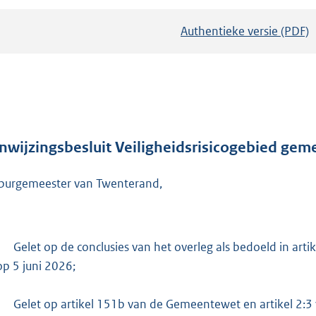
Authentieke versie (PDF)
b
e
s
t
a
n
d
nwijzingsbesluit Veiligheidsrisicogebied gem
s
burgemeester van Twenterand,
g
r
o
o
-
Gelet op de conclusies van het overleg als bedoeld in art
t
op 5 juni 2026;
t
e
-
Gelet op artikel 151b van de Gemeentewet en artikel 2:3