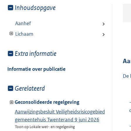
Toon
Inhoudsopgave
meer
van:
Aanhef
Lichaam
Toon
Extra informatie
meer
Aa
van:
Informatie over publicatie
De 
Toon
Gerelateerd
meer
van:
Geconsolideerde regelgeving
Aanwijzingsbesluit Veiligheidsrisicogebied
gemeentehuis Twenterand 9 juni 2026
Toon op Lokale wet- en regelgeving