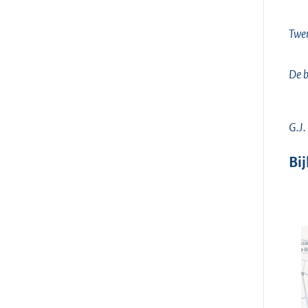
Twen
De b
G.J.
Bi