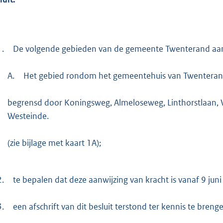
1.
De volgende gebieden van de gemeente Twenterand aan te
A.
Het gebied rondom het gemeentehuis van Twenteran
begrensd door Koningsweg, Almeloseweg, Linthorstlaan, V
Westeinde.
(zie bijlage met kaart 1A);
2.
te bepalen dat deze aanwijzing van kracht is vanaf 9 juni
3.
een afschrift van dit besluit terstond ter kennis te breng