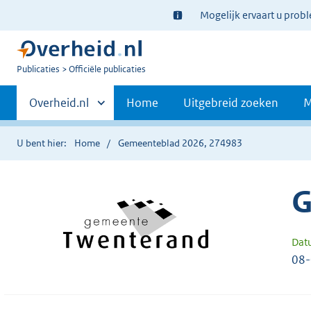
Ter
Mogelijk ervaart u prob
informatie:
U
Publicaties
Officiële publicaties
bent
Primaire
nu
Andere
Overheid.nl
Home
Uitgebreid zoeken
M
hier:
sites
navigatie
binnen
U bent hier:
Home
Gemeenteblad 2026, 274983
G
Dat
08-