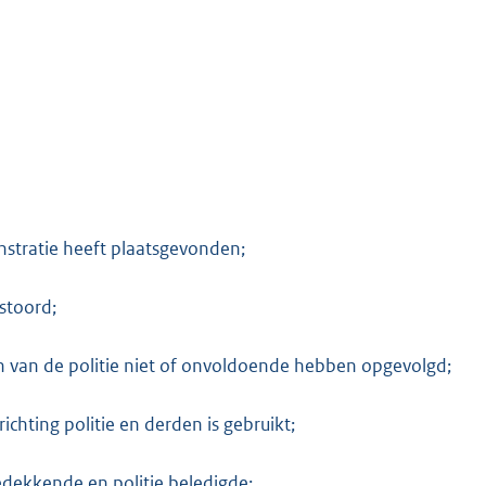
K
stratie heeft plaatsgevonden;
stoord;
 van de politie niet of onvoldoende hebben opgevolgd;
hting politie en derden is gebruikt;
dekkende en politie beledigde;