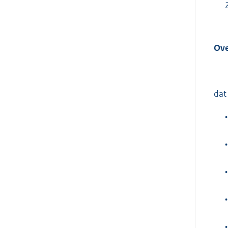
Ov
dat 
•
•
•
•
•