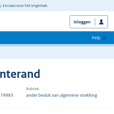
g. Excuses voor het ongemak.
Inloggen
Help
nterand
Rubriek
274983
ander besluit van algemene strekking