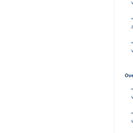
•
•
Ove
•
•