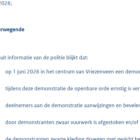
:
2026;
6
2
8
erwegende
b
uit informatie van de politie blijkt dat:
op 1 juni 2026 in het centrum van Vriezenveen een demon
tijdens deze demonstratie de openbare orde ernstig is ver
deelnemers aan de demonstratie aanwijzingen en bevelen
door demonstranten zwaar vuurwerk is afgestoken en/of ric
de demonstranten zwarte kleding droegen met gezicht be