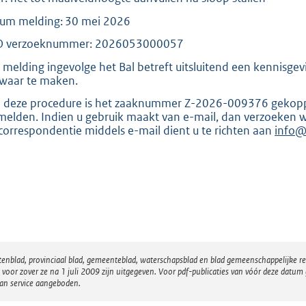
:
um melding: 30 mei 2026
2
1
 verzoeknummer: 2026053000057
8
 melding ingevolge het Bal betreft uitsluitend een kennisge
waar te maken.
b
 deze procedure is het zaaknummer Z-2026-009376 gekoppel
melden. Indien u gebruik maakt van e-mail, dan verzoeken 
correspondentie middels e-mail dient u te richten aan
info@
atenblad, provinciaal blad, gemeenteblad, waterschapsblad en blad gemeenschappelijke 
 zover ze na 1 juli 2009 zijn uitgegeven. Voor pdf-publicaties van vóór deze datum g
van service aangeboden.