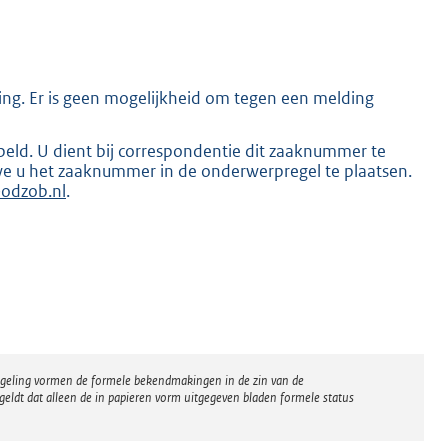
ving. Er is geen mogelijkheid om tegen een melding
K
d. U dient bij correspondentie dit zaaknummer te
we u het zaaknummer in de onderwerpregel te plaatsen.
odzob.nl
.
regeling vormen de formele bekendmakingen in de zin van de
eldt dat alleen de in papieren vorm uitgegeven bladen formele status