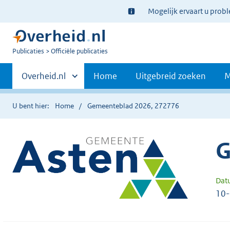
Ter
Mogelijk ervaart u prob
informatie:
U
Publicaties
Officiële publicaties
bent
Primaire
nu
Andere
Overheid.nl
Home
Uitgebreid zoeken
M
hier:
sites
navigatie
binnen
U bent hier:
Home
Gemeenteblad 2026, 272776
G
Dat
10-