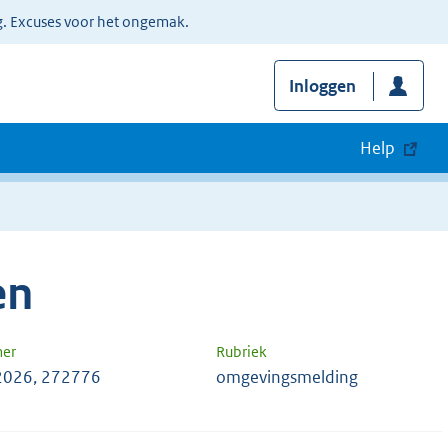
g. Excuses voor het ongemak.
Inloggen
Help
en
mer
Rubriek
2026, 272776
omgevingsmelding