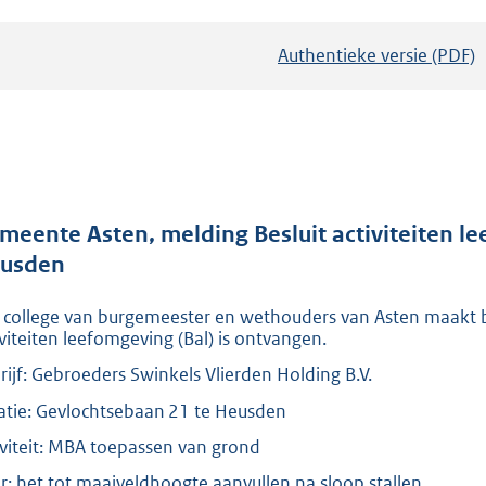
Authentieke versie (PDF)
b
e
s
t
a
n
d
meente Asten​, melding Besluit activiteiten le
s
usden​
g
 college van burgemeester en wethouders van Asten​ maakt b
r
iviteiten leefomgeving (Bal) is ontvangen.
o
rijf: Gebroeders Swinkels Vlierden Holding B.V.
o
t
atie: ​Gevlochtsebaan ​​21 te Heusden​
t
iviteit: MBA toepassen van grond
e
r: het tot maaiveldhoogte aanvullen na sloop stallen