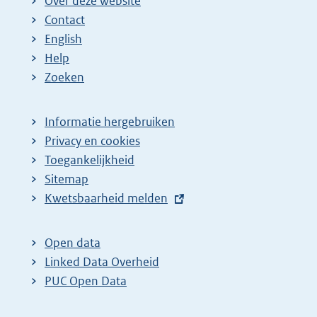
Over deze website
Contact
English
Help
Zoeken
Informatie hergebruiken
Privacy en cookies
Toegankelijkheid
Sitemap
E
Kwetsbaarheid melden
x
t
Open data
e
Linked Data Overheid
r
PUC Open Data
n
e