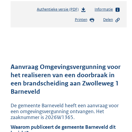
Authentieke versie (PDF)
b
Informatie
e
Printen
Delen
s
t
a
n
d
s
g
r
Aanvraag Omgevingsvergunning voor
o
het realiseren van een doorbraak in
o
een brandscheiding aan Zwolleweg 1
t
t
Barneveld
e
:
De gemeente Barneveld heeft een aanvraag voor
2
een omgevingsvergunning ontvangen. Het
9
zaaknummer is 2026W1365.
5
Waarom publiceert de gemeente Barneveld dit
K