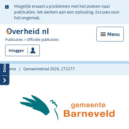
Ter
Mogelijk ervaart u problemen met het zoeken naar
informatie:
publicaties. We werken aan een oplossing. Excuses voor
het ongemak.
Menu
U
Publicaties
Officiële publicaties
bent
Inloggen
nu
hier:
Home
Gemeenteblad 2026, 272277