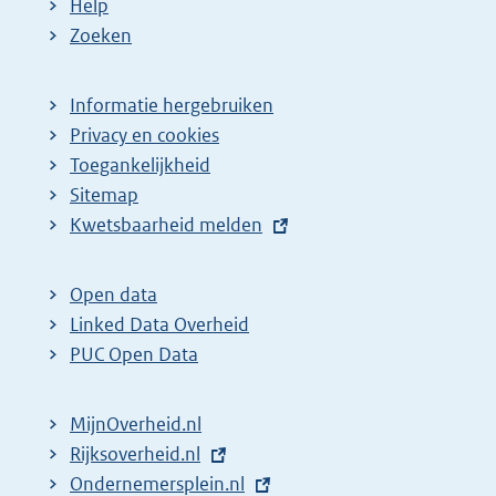
Help
Zoeken
Informatie hergebruiken
Privacy en cookies
Toegankelijkheid
Sitemap
E
Kwetsbaarheid melden
x
t
Open data
e
Linked Data Overheid
r
PUC Open Data
n
e
MijnOverheid.nl
l
E
Rijksoverheid.nl
i
x
E
Ondernemersplein.nl
n