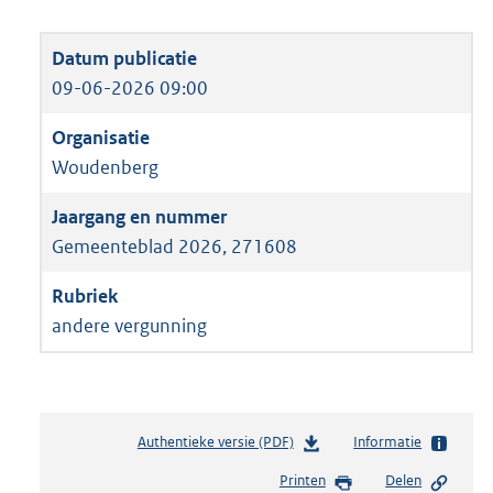
09-06-2026 09:00
Woudenberg
Gemeenteblad 2026, 271608
andere vergunning
Authentieke versie (PDF)
b
Informatie
e
Printen
Delen
s