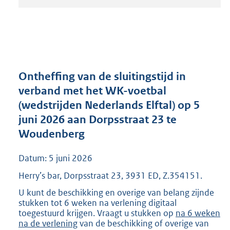
t
a
n
d
s
g
r
Ontheffing van de sluitingstijd in
o
verband met het WK-voetbal
o
(wedstrijden Nederlands Elftal) op 5
t
t
juni 2026 aan Dorpsstraat 23 te
e
Woudenberg
:
5
Datum: 5 juni 2026
2
7
Herry’s bar, Dorpsstraat 23, 3931 ED, Z.354151.
K
U kunt de beschikking en overige van belang zijnde
b
stukken tot 6 weken na verlening digitaal
toegestuurd krijgen. Vraagt u stukken op
na 6 weken
na de verlening
van de beschikking of overige van