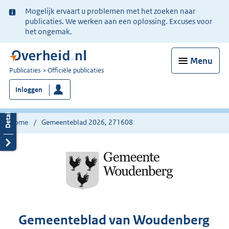
Ter
Mogelijk ervaart u problemen met het zoeken naar
informatie:
publicaties. We werken aan een oplossing. Excuses voor
het ongemak.
Menu
U
Publicaties
Officiële publicaties
bent
Inloggen
nu
hier:
Home
Gemeenteblad 2026, 271608
Gemeenteblad van Woudenberg