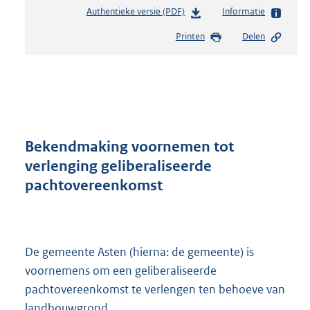
Authentieke versie (PDF)
b
Informatie
e
Printen
Delen
s
t
a
n
d
s
g
r
Bekendmaking voornemen tot
o
verlenging geliberaliseerde
o
pachtovereenkomst
t
t
e
:
2
De gemeente Asten (hierna: de gemeente) is
5
voornemens om een geliberaliseerde
6
pachtovereenkomst te verlengen ten behoeve van
K
b
landbouwgrond.