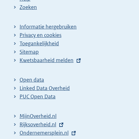
Zoeken
Informatie hergebruiken
Privacy en cookies
Toegankelijkheid
Sitemap
E
Kwetsbaarheid melden
x
t
Open data
e
Linked Data Overheid
r
PUC Open Data
n
e
MijnOverheid.nl
l
E
Rijksoverheid.nl
i
x
E
Ondernemersplein.nl
n