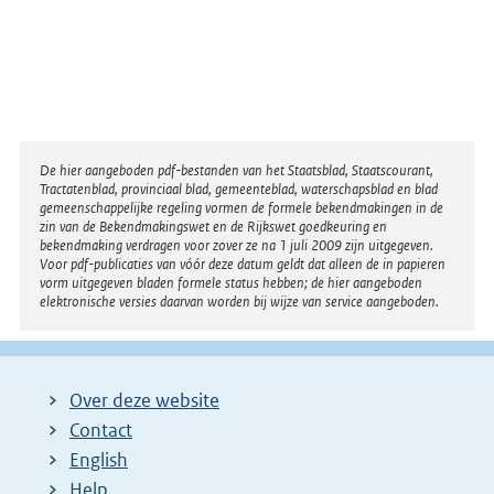
Disclaimer
De hier aangeboden pdf-bestanden van het Staatsblad, Staatscourant,
Tractatenblad, provinciaal blad, gemeenteblad, waterschapsblad en blad
gemeenschappelijke regeling vormen de formele bekendmakingen in de
zin van de Bekendmakingswet en de Rijkswet goedkeuring en
bekendmaking verdragen voor zover ze na 1 juli 2009 zijn uitgegeven.
Voor pdf-publicaties van vóór deze datum geldt dat alleen de in papieren
vorm uitgegeven bladen formele status hebben; de hier aangeboden
elektronische versies daarvan worden bij wijze van service aangeboden.
Over deze website
Contact
English
Help