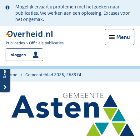
Ter
Mogelijk ervaart u problemen met het zoeken naar
informatie:
publicaties. We werken aan een oplossing. Excuses voor
het ongemak.
Menu
U
Publicaties
Officiële publicaties
bent
Inloggen
nu
hier:
Home
Gemeenteblad 2026, 268974