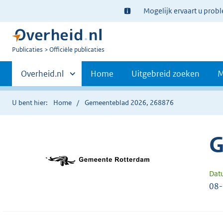
Ter
Mogelijk ervaart u prob
informatie:
U
Publicaties
Officiële publicaties
bent
Primaire
nu
Andere
Overheid.nl
Home
Uitgebreid zoeken
M
hier:
sites
navigatie
binnen
U bent hier:
Home
Gemeenteblad 2026, 268876
G
Dat
08-