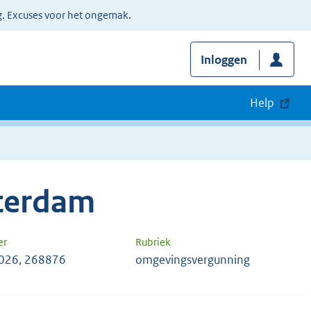
g. Excuses voor het ongemak.
Inloggen
Help
terdam
er
Rubriek
026, 268876
omgevingsvergunning