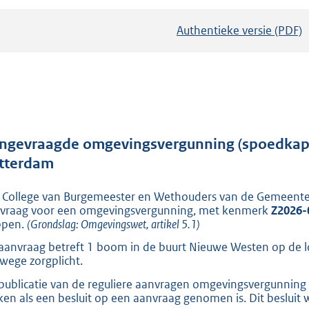
Authentieke versie (PDF)
b
e
s
t
a
n
d
ngevraagde omgevingsvergunning (spoedkap)
s
tterdam
g
 College van Burgemeester en Wethouders van de Gemeent
r
vraag voor een omgevingsvergunning, met kenmerk
Z2026-
o
ppen.
(Grondslag: Omgevingswet, artikel 5.1)
o
aanvraag betreft 1 boom in de buurt Nieuwe Westen op de lo
t
wege zorgplicht.
t
publicatie van de reguliere aanvragen omgevingsvergunning 
e
en als een besluit op een aanvraag genomen is. Dit besluit 