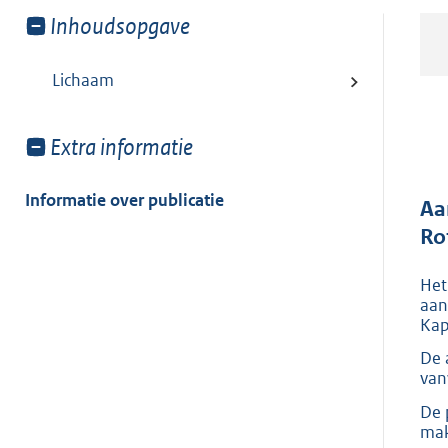
Toon
Inhoudsopgave
meer
van:
Lichaam
Toon
Extra informatie
meer
van:
Informatie over publicatie
Aa
Ro
Het
aan
Ka
De 
van
De 
mak