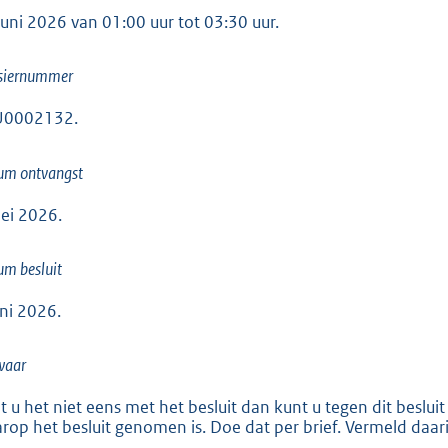
:
juni 2026 van 01:00 uur tot 03:30 uur.
3
2
siernummer
1
U0002132.
b
um ontvangst
ei 2026.
m besluit
uni 2026.
waar
t u het niet eens met het besluit dan kunt u tegen dit bes
rop het besluit genomen is. Doe dat per brief. Vermeld daari