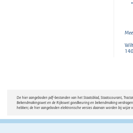
•
Mee
Wil
140
De hier aangeboden pdf-bestanden van het Staatsblad, Staatscourant, Tract
Disclaimer
Bekendmakingswet en de Rijkswet goedkeuring en bekendmaking verdragen voor
hebben; de hier aangeboden elektronische versies daarvan worden bij wijze 