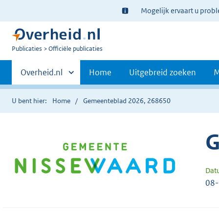
Ter
Mogelijk ervaart u prob
informatie:
U
Publicaties
Officiële publicaties
bent
Primaire
nu
Andere
Overheid.nl
Home
Uitgebreid zoeken
M
hier:
sites
navigatie
binnen
U bent hier:
Home
Gemeenteblad 2026, 268650
G
Dat
08-