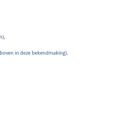
n),
sboven in deze bekendmaking).