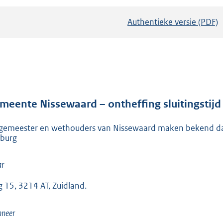
Authentieke versie (PDF)
b
e
s
t
a
n
d
meente Nissewaard – ontheffing sluitingstijd 
s
gemeester en wethouders van Nissewaard maken bekend dat e
g
burg
r
o
r
o
t
g 15, 3214 AT, Zuidland.
t
e
neer