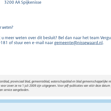
3200 AA Spijkenisse
r weten?
t u meer weten over dit besluit? Bel dan naar het team Ver
181 of stuur een e-mail naar
gemeente@nissewaard.nl
.
atenblad, provinciaal blad, gemeenteblad, waterschapsblad en blad gemeenschappelijke 
 zover ze na 1 juli 2009 zijn uitgegeven. Voor pdf-publicaties van vóór deze datum g
van service aangeboden.