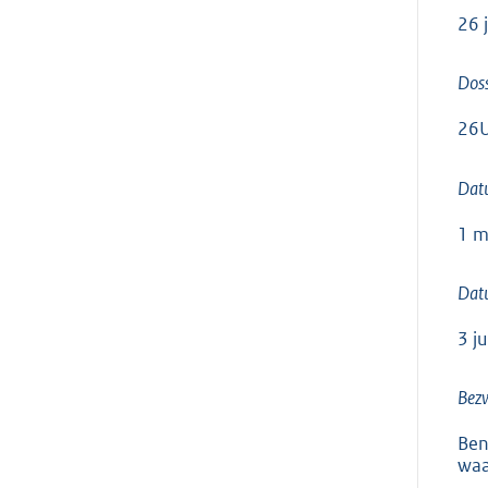
26 
Dos
26
Dat
1 m
Datu
3 j
Bez
Ben
waa