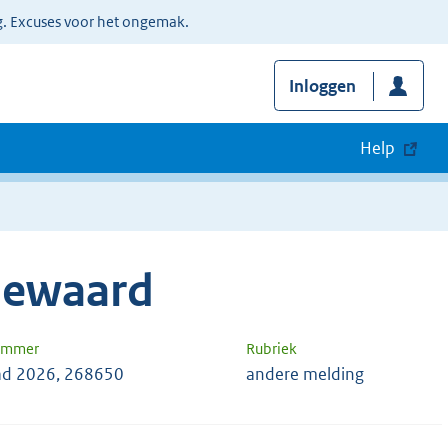
g. Excuses voor het ongemak.
Inloggen
Help
sewaard
nummer
Rubriek
d 2026, 268650
andere melding