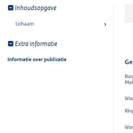
Toon
Inhoudsopgave
meer
van:
Lichaam
Toon
Extra informatie
meer
van:
Informatie over publicatie
Ge
Bur
Mei
Waa
Rin
Wan