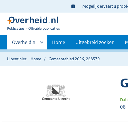
Ter
Mogelijk ervaart u prob
informatie:
U
Publicaties
Officiële publicaties
bent
Primaire
nu
Andere
Overheid.nl
Home
Uitgebreid zoeken
M
hier:
sites
navigatie
binnen
U bent hier:
Home
Gemeenteblad 2026, 268570
G
Dat
08-