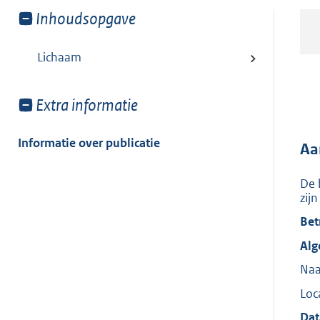
Toon
Inhoudsopgave
meer
van:
Lichaam
Toon
Extra informatie
meer
van:
Informatie over publicatie
Aa
De 
zij
Bet
Alg
Naa
Loc
Dat