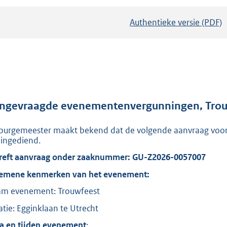
Authentieke versie (PDF)
b
e
s
t
a
n
d
ngevraagde evenementenvergunningen, Trouwf
s
burgemeester maakt bekend dat de volgende aanvraag voo
g
n ingediend.
r
reft aanvraag onder zaaknummer: GU-Z2026-0057007
o
o
emene kenmerken van het evenement:
t
m evenement: Trouwfeest
t
atie: Egginklaan te Utrecht
e
a en tijden evenement
: