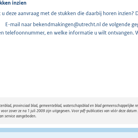
kken inzien
t u deze aanvraag met de stukken die daarbij horen inzien? Da
E-mail naar bekendmakingen@utrecht.nl de volgende geg
en telefoonnummer, en welke informatie u wilt ontvangen. W
atenblad, provinciaal blad, gemeenteblad, waterschapsblad en blad gemeenschappelijke 
 zover ze na 1 juli 2009 zijn uitgegeven. Voor pdf-publicaties van vóór deze datum g
van service aangeboden.