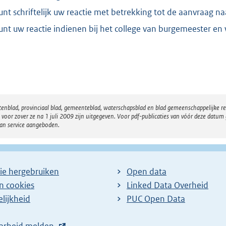
:
unt schriftelijk uw reactie met betrekking tot de aanvraag n
5
2
unt uw reactie indienen bij het college van burgemeester 
5
b
atenblad, provinciaal blad, gemeenteblad, waterschapsblad en blad gemeenschappelijke 
 zover ze na 1 juli 2009 zijn uitgegeven. Voor pdf-publicaties van vóór deze datum g
van service aangeboden.
ie hergebruiken
Open data
en cookies
Linked Data Overheid
lijkheid
PUC Open Data
arheid melden