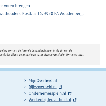
aar voren brengen.
en wethouders, Postbus 16, 3930 EA Woudenberg.
K
regeling vormen de formele bekendmakingen in de zin van de
eldt dat alleen de in papieren vorm uitgegeven bladen formele status
MijnOverheid.nl
E
Rijksoverheid.nl
x
E
Ondernemersplein.nl
t
x
E
Werkenbijdeoverheid.nl
e
t
x