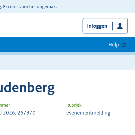
g. Excuses voor het ongemak.
Inloggen
Help
udenberg
ummer
Rubriek
d 2026, 267370
evenementmelding