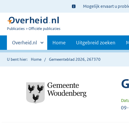
Ter
Mogelijk ervaart u prob
informatie:
U
Publicaties
Officiële publicaties
bent
Primaire
nu
Andere
Overheid.nl
Home
Uitgebreid zoeken
M
hier:
sites
navigatie
binnen
U bent hier:
Home
Gemeenteblad 2026, 267370
G
Dat
09-