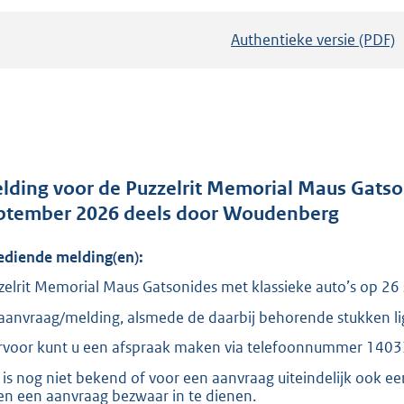
Authentieke versie (PDF)
b
e
s
t
a
n
d
lding voor de Puzzelrit Memorial Maus Gatson
s
ptember 2026 deels door Woudenberg
g
ediende melding(en):
r
o
zelrit Memorial Maus Gatsonides met klassieke auto’s op 
o
aanvraag/melding, alsmede de daarbij behorende stukken lig
t
rvoor kunt u een afspraak maken via telefoonnummer 1403
t
 is nog niet bekend of voor een aanvraag uiteindelijk ook e
e
en een aanvraag bezwaar in te dienen.