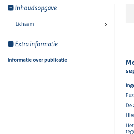
Toon
Inhoudsopgave
meer
van:
Lichaam
Toon
Extra informatie
meer
van:
Informatie over publicatie
Me
se
Ing
Puz
De 
Hie
Het
teg