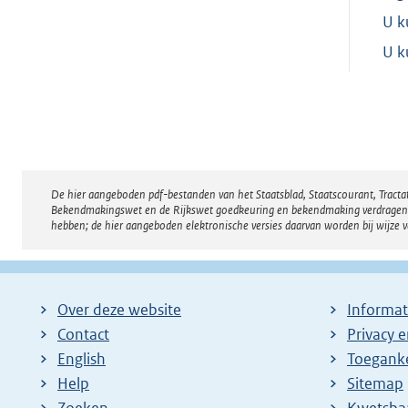
U k
U k
De hier aangeboden pdf-bestanden van het Staatsblad, Staatscourant, Tract
Disclaimer
Bekendmakingswet en de Rijkswet goedkeuring en bekendmaking verdragen voor
hebben; de hier aangeboden elektronische versies daarvan worden bij wijze 
Over deze website
Informat
Contact
Privacy 
English
Toeganke
Help
Sitemap
Zoeken
E
Kwetsba