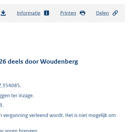
Informatie
Printen
Delen
2026 deels door Woudenberg
Z.354085.
gen ter inzage.
3.
en vergunning verleend wordt. Het is niet mogelijk om
aar voren brengen.