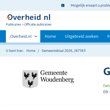
Ter
Mogelijk ervaart u prob
informatie:
U
Publicaties
Officiële publicaties
bent
Primaire
nu
Andere
Overheid.nl
Home
Uitgebreid zoeken
M
hier:
sites
navigatie
binnen
U bent hier:
Home
Gemeenteblad 2026, 267363
G
Dat
09-