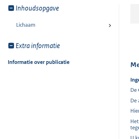
Toon
Inhoudsopgave
meer
van:
Lichaam
Toon
Extra informatie
meer
van:
Informatie over publicatie
Me
Ing
De 
De 
Hie
Het
teg
U k