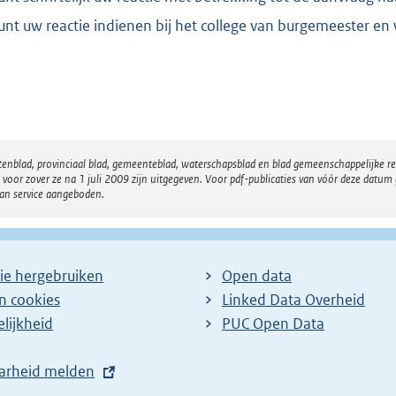
:
5
unt uw reactie indienen bij het college van burgemeester 
2
4
b
atenblad, provinciaal blad, gemeenteblad, waterschapsblad en blad gemeenschappelijke 
 zover ze na 1 juli 2009 zijn uitgegeven. Voor pdf-publicaties van vóór deze datum g
van service aangeboden.
ie hergebruiken
Open data
en cookies
Linked Data Overheid
lijkheid
PUC Open Data
arheid melden