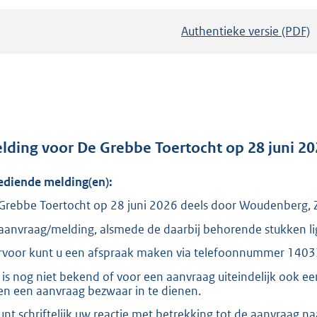
Authentieke versie (PDF)
b
e
s
t
a
n
d
lding voor De Grebbe Toertocht op 28 juni 
s
ediende melding(en):
g
r
Grebbe Toertocht op 28 juni 2026 deels door Woudenberg, 
o
aanvraag/melding, alsmede de daarbij behorende stukken lig
o
rvoor kunt u een afspraak maken via telefoonnummer 1403
t
 is nog niet bekend of voor een aanvraag uiteindelijk ook e
t
en een aanvraag bezwaar in te dienen.
e
unt schriftelijk uw reactie met betrekking tot de aanvraag n