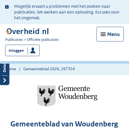
Ter
Mogelijk ervaart u problemen met het zoeken naar
informatie:
publicaties. We werken aan een oplossing. Excuses voor
het ongemak.
Menu
U
Publicaties
Officiële publicaties
bent
Inloggen
nu
hier:
Home
Gemeenteblad 2026, 267354
Gemeenteblad van Woudenberg