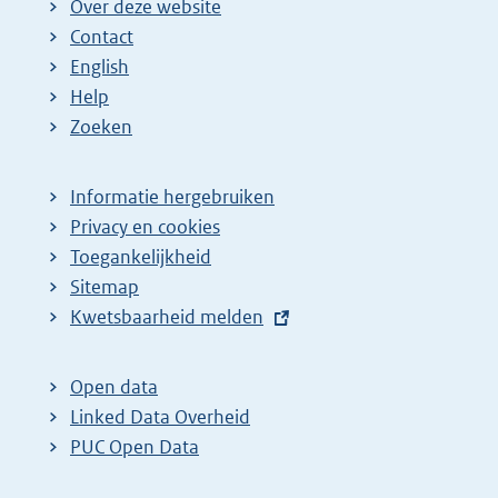
Over deze website
Contact
English
Help
Zoeken
Informatie hergebruiken
Privacy en cookies
Toegankelijkheid
Sitemap
E
Kwetsbaarheid melden
x
t
Open data
e
Linked Data Overheid
r
PUC Open Data
n
e