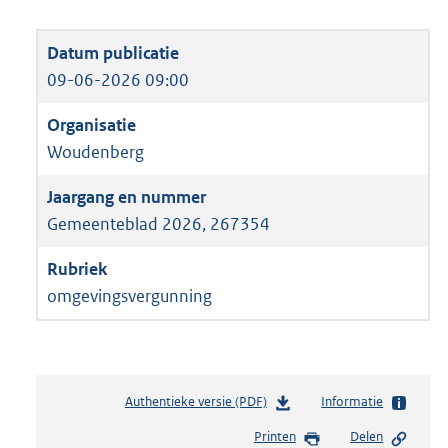
09-06-2026 09:00
Woudenberg
Gemeenteblad 2026, 267354
omgevingsvergunning
Authentieke versie (PDF)
b
Informatie
e
Printen
Delen
s