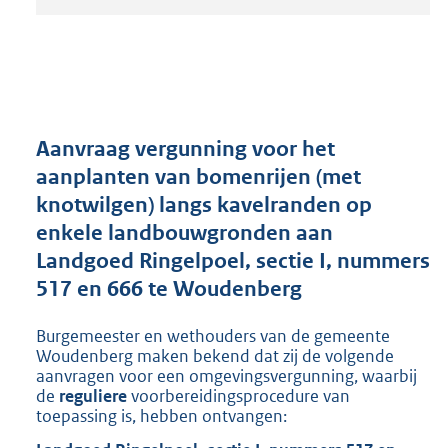
t
a
n
d
s
g
r
Aanvraag vergunning voor het
o
aanplanten van bomenrijen (met
o
knotwilgen) langs kavelranden op
t
t
enkele landbouwgronden aan
e
Landgoed Ringelpoel, sectie I, nummers
:
517 en 666 te Woudenberg
5
2
8
Burgemeester en wethouders van de gemeente
K
Woudenberg maken bekend dat zij de volgende
b
aanvragen voor een omgevingsvergunning, waarbij
de
reguliere
voorbereidingsprocedure van
toepassing is, hebben ontvangen: