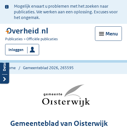
Ter
Mogelijk ervaart u problemen met het zoeken naar
informatie:
publicaties. We werken aan een oplossing. Excuses voor
het ongemak.
Menu
U
Publicaties
Officiële publicaties
bent
Inloggen
nu
hier:
Home
Gemeenteblad 2026, 265595
Gemeenteblad van Oisterwijk