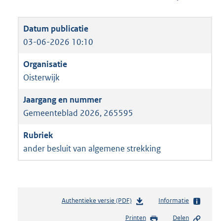
03-06-2026 10:10
Oisterwijk
Gemeenteblad 2026, 265595
ander besluit van algemene strekking
Authentieke versie (PDF)
b
Informatie
e
Printen
Delen