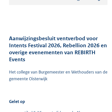
s
t
a
n
d
s
g
r
Aanwijzingsbesluit ventverbod voor
o
Intents Festival 2026, Rebellion 2026 en
o
overige evenementen van REBIRTH
t
t
Events
e
:
Het college van Burgemeester en Wethouders van de
5
gemeente Oisterwijk
5
7
K
b
Gelet op