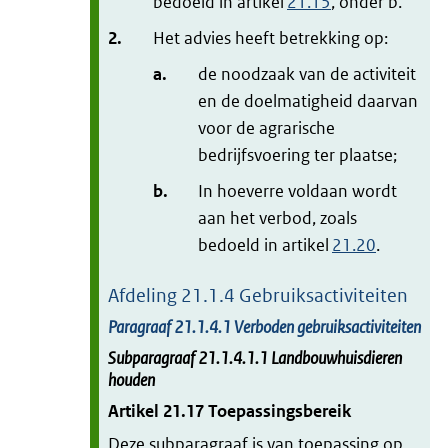
bedoeld in artikel
21.15
, onder b.
2.
Het advies heeft betrekking op:
a.
de noodzaak van de activiteit
en de doelmatigheid daarvan
voor de agrarische
bedrijfsvoering ter plaatse;
b.
In hoeverre voldaan wordt
aan het verbod, zoals
bedoeld in artikel
21.20
.
Afdeling
21.1.4
Gebruiksactiviteiten
Paragraaf
21.1.4.1
Verboden gebruiksactiviteiten
Subparagraaf
21.1.4.1.1
Landbouwhuisdieren
houden
Artikel
21.17
Toepassingsbereik
Deze subparagraaf is van toepassing op