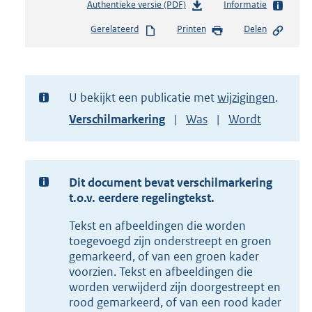
Authentieke versie (PDF)
b
Informatie
e
Gerelateerd
Printen
Delen
s
t
a
n
d
U bekijkt een publicatie met
wijzigingen
s
Toon
Verschilmarkering
Was
Wordt
g
versie
r
van
o
document
o
t
Dit document bevat verschilmarkering
t
t.o.v. eerdere regelingtekst.
e
Tekst en afbeeldingen die worden
:
2
toegevoegd zijn onderstreept en groen
,
gemarkeerd, of van een groen kader
7
voorzien. Tekst en afbeeldingen die
M
worden verwijderd zijn doorgestreept en
b
rood gemarkeerd, of van een rood kader