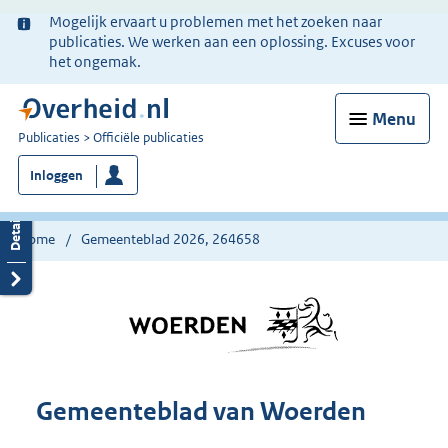
Ter
Mogelijk ervaart u problemen met het zoeken naar
informatie:
publicaties. We werken aan een oplossing. Excuses voor
het ongemak.
Menu
U
Publicaties
Officiële publicaties
bent
Inloggen
nu
hier:
Home
Gemeenteblad 2026, 264658
Gemeenteblad van Woerden