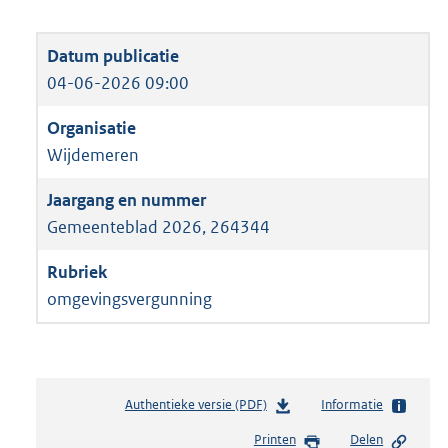
04-06-2026 09:00
Wijdemeren
Gemeenteblad 2026, 264344
omgevingsvergunning
Authentieke versie (PDF)
b
Informatie
e
Printen
Delen
s