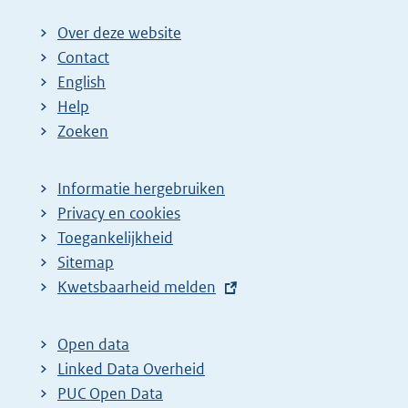
Over deze website
Contact
English
Help
Zoeken
Informatie hergebruiken
Privacy en cookies
Toegankelijkheid
Sitemap
E
Kwetsbaarheid melden
x
t
Open data
e
Linked Data Overheid
r
PUC Open Data