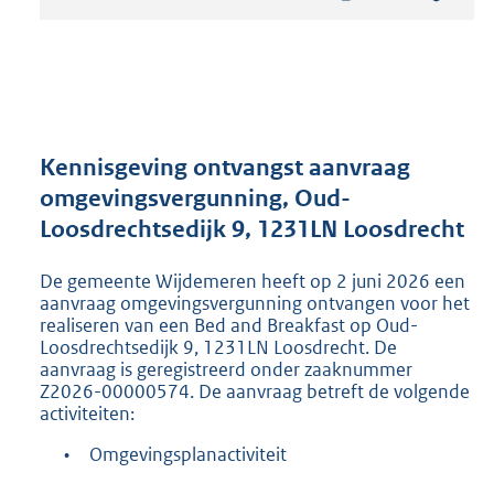
t
a
n
d
s
g
r
Kennisgeving ontvangst aanvraag
o
omgevingsvergunning, Oud-
o
Loosdrechtsedijk 9, 1231LN Loosdrecht
t
t
e
De gemeente Wijdemeren heeft op 2 juni 2026 een
:
aanvraag omgevingsvergunning ontvangen voor het
2
realiseren van een Bed and Breakfast op Oud-
Loosdrechtsedijk 9, 1231LN Loosdrecht. De
1
aanvraag is geregistreerd onder zaaknummer
9
Z2026-00000574. De aanvraag betreft de volgende
K
activiteiten:
b
•
Omgevingsplanactiviteit