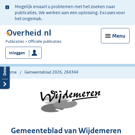
Ter
Mogelijk ervaart u problemen met het zoeken naar
informatie:
publicaties. We werken aan een oplossing. Excuses voor
het ongemak.
Menu
U
Publicaties
Officiële publicaties
bent
Inloggen
nu
hier:
Home
Gemeenteblad 2026, 264344
Gemeenteblad van Wijdemeren