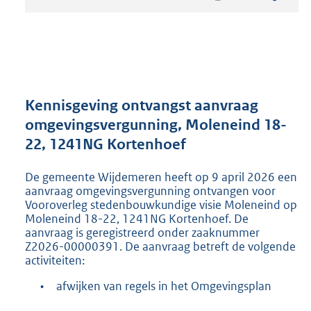
t
a
n
d
s
g
r
Kennisgeving ontvangst aanvraag
o
omgevingsvergunning, Moleneind 18-
o
22, 1241NG Kortenhoef
t
t
e
De gemeente Wijdemeren heeft op 9 april 2026 een
:
aanvraag omgevingsvergunning ontvangen voor
2
Vooroverleg stedenbouwkundige visie Moleneind op
Moleneind 18-22, 1241NG Kortenhoef. De
1
aanvraag is geregistreerd onder zaaknummer
9
Z2026-00000391. De aanvraag betreft de volgende
K
activiteiten:
b
•
afwijken van regels in het Omgevingsplan