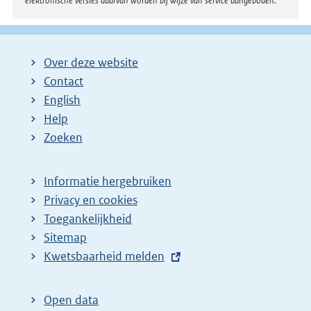
elektronische versies daarvan worden bij wijze van service aangeboden.
Over deze website
Contact
English
Help
Zoeken
Informatie hergebruiken
Privacy en cookies
Toegankelijkheid
Sitemap
E
Kwetsbaarheid melden
x
t
Open data