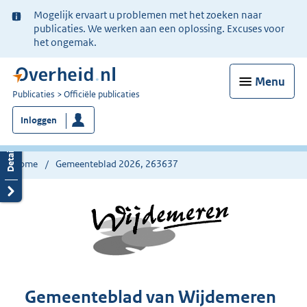
Ter
Mogelijk ervaart u problemen met het zoeken naar
informatie:
publicaties. We werken aan een oplossing. Excuses voor
het ongemak.
Menu
U
Publicaties
Officiële publicaties
bent
Inloggen
nu
hier:
Home
Gemeenteblad 2026, 263637
Gemeenteblad van Wijdemeren