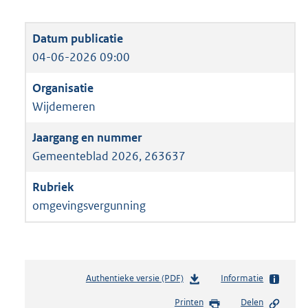
04-06-2026 09:00
Wijdemeren
Gemeenteblad 2026, 263637
omgevingsvergunning
Authentieke versie (PDF)
b
Informatie
e
Printen
Delen
s