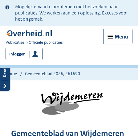
Ter
Mogelijk ervaart u problemen met het zoeken naar
informatie:
publicaties. We werken aan een oplossing. Excuses voor
het ongemak.
Menu
U
Publicaties
Officiële publicaties
bent
Inloggen
nu
hier:
Home
Gemeenteblad 2026, 261690
Gemeenteblad van Wijdemeren