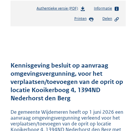
Authentieke versie (PDF)
b
Informatie
e
Printen
Delen
s
t
a
n
d
s
g
r
Kennisgeving besluit op aanvraag
o
omgevingsvergunning, voor het
o
verplaatsen/toevoegen van de oprit op
t
t
locatie Kooikerboog 4, 1394ND
e
Nederhorst den Berg
:
2
De gemeente Wijdemeren heeft op 1 juni 2026 een
2
aanvraag omgevingsvergunning verleend voor het
0
verplaatsen/toevoegen van de oprit op locatie
K
Kooikerboog 4, 1394ND Nederhorst den Berg met