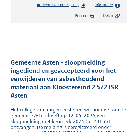
Authentieke versie (PDF)
b
Informatie
e
Printen
Delen
s
t
a
n
d
s
g
r
Gemeente Asten - sloopmelding
o
ingediend en geaccepteerd voor het
o
verwijderen van asbesthoudend
t
t
materiaal aan Kloostereind 2 5721SR
e
Asten
:
2
Het college van burgemeester en wethouders van de
1
gemeente Asten heeft op 12-05-2026 een
7
sloopmelding met kenmerk 2026051201651
K
ontvangen. De melding is geregistreerd onder
b