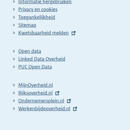
Informatie hergebruiken
Privacy en cookies
Toegankelijkheid
Sitemap
E
Kwetsbaarheid melden
x
t
Open data
e
Linked Data Overheid
r
PUC Open Data
n
e
MijnOverheid.nl
l
E
Rijksoverheid.nl
i
x
E
Ondernemersplein.nl
n
t
x
E
Werkenbijdeoverheid.nl
k
e
t
x
:
r
e
t