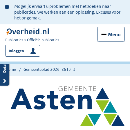
Ter
Mogelijk ervaart u problemen met het zoeken naar
informatie:
publicaties. We werken aan een oplossing. Excuses voor
het ongemak.
Menu
U
Publicaties
Officiële publicaties
bent
Inloggen
nu
hier:
Home
Gemeenteblad 2026, 261313