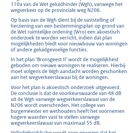
110a van de Wet geluidhinder (Wgh), vanwege het
2
wegverkeer op de provinciale weg N206.
1
9
Op basis van de Wgh dient bij de vaststelling of
K
herziening van een bestemmingsplan op grond van
b
de Wet ruimtelijke ordening (Wro) een akoestisch
onderzoek te worden verricht, indien dat plan
mogelijkheden biedt voor nieuwbouw van woningen
of andere geluidgevoelige functies.
In het plan ‘Bronsgeest II’ wordt de mogelijkheid
geboden om nieuwe woningen te realiseren. Hierbij
moet volgens de Wgh aandacht worden geschonken
aan het wegverkeerslawaai bij de woningen.
Voor het plan is akoestisch onderzoek uitgevoerd.
De conclusie is dat de voorkeurswaarde van 48 dB
uit de Wgh vanwege wegverkeerslawaai van de
N206 wordt overschreden. Het college van
burgemeester en wethouders heeft het voornemen
hogere waarden vast te stellen vanwege
wegverkeerslawaai van maximaal 55 dB.
Volledigheidshalve wordt erop gewezen dat het