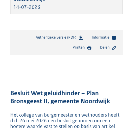
14-07-2026
Authentieke versie (PDF)
b
Informatie
e
Printen
Delen
s
t
a
n
d
s
g
r
Besluit Wet geluidhinder – Plan
o
Bronsgeest II, gemeente Noordwijk
o
t
Het college van burgemeester en wethouders heeft
t
d.d. 26 mei 2026 een besluit genomen om een
e
hogere waarde vast te stellen op basis van artikel
: