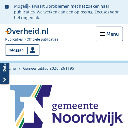
Ter
Mogelijk ervaart u problemen met het zoeken naar
informatie:
publicaties. We werken aan een oplossing. Excuses voor
het ongemak.
Menu
U
Publicaties
Officiële publicaties
bent
Inloggen
nu
hier:
Home
Gemeenteblad 2026, 261195