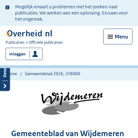
Ter
Mogelijk ervaart u problemen met het zoeken naar
informatie:
publicaties. We werken aan een oplossing. Excuses voor
het ongemak.
Menu
U
Publicaties
Officiële publicaties
bent
Inloggen
nu
hier:
Home
Gemeenteblad 2026, 258400
Gemeenteblad van Wijdemeren