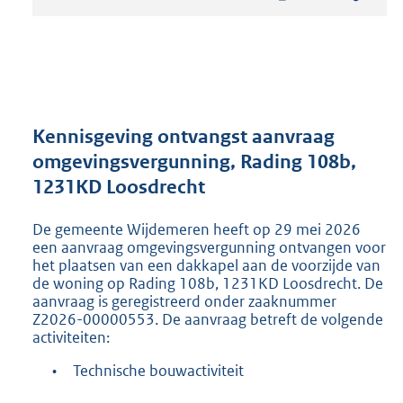
t
a
n
d
s
g
r
Kennisgeving ontvangst aanvraag
o
omgevingsvergunning, Rading 108b,
o
1231KD Loosdrecht
t
t
e
De gemeente Wijdemeren heeft op 29 mei 2026
:
een aanvraag omgevingsvergunning ontvangen voor
2
het plaatsen van een dakkapel aan de voorzijde van
de woning op Rading 108b, 1231KD Loosdrecht. De
1
aanvraag is geregistreerd onder zaaknummer
9
Z2026-00000553. De aanvraag betreft de volgende
K
activiteiten:
b
•
Technische bouwactiviteit