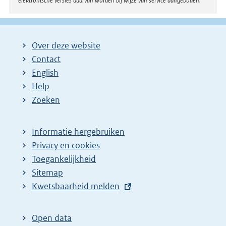
elektronische versies daarvan worden bij wijze van service aangeboden.
Over deze website
Contact
English
Help
Zoeken
Informatie hergebruiken
Privacy en cookies
Toegankelijkheid
Sitemap
E
Kwetsbaarheid melden
x
t
Open data