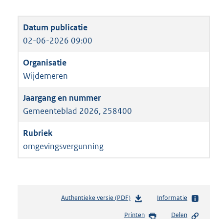
02-06-2026 09:00
Wijdemeren
Gemeenteblad 2026, 258400
omgevingsvergunning
Authentieke versie (PDF)
b
Informatie
e
Printen
Delen
s