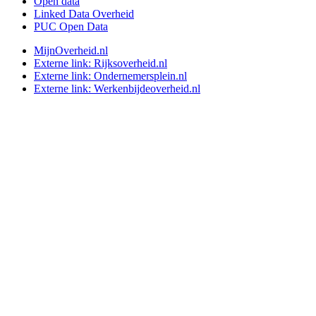
Open data
Linked Data Overheid
PUC Open Data
MijnOverheid.nl
Externe link:
Rijksoverheid.nl
Externe link:
Ondernemersplein.nl
Externe link:
Werkenbijdeoverheid.nl