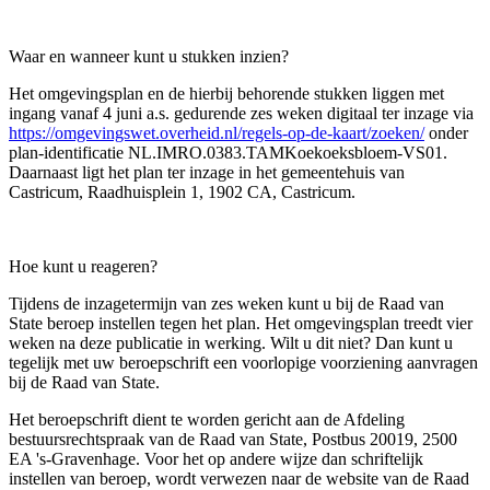
Waar en wanneer kunt u stukken inzien?
Het omgevingsplan en de hierbij behorende stukken liggen met
ingang vanaf 4 juni a.s. gedurende zes weken digitaal ter inzage via
https://omgevingswet.overheid.nl/regels-op-de-kaart/zoeken/
onder
plan-identificatie NL.IMRO.0383.TAMKoekoeksbloem-VS01.
Daarnaast ligt het plan ter inzage in het gemeentehuis van
Castricum, Raadhuisplein 1, 1902 CA, Castricum.
Hoe kunt u reageren?
Tijdens de inzagetermijn van zes weken kunt u bij de Raad van
State beroep instellen tegen het plan. Het omgevingsplan treedt vier
weken na deze publicatie in werking. Wilt u dit niet? Dan kunt u
tegelijk met uw beroepschrift een voorlopige voorziening aanvragen
bij de Raad van State.
Het beroepschrift dient te worden gericht aan de Afdeling
bestuursrechtspraak van de Raad van State, Postbus 20019, 2500
EA 's-Gravenhage. Voor het op andere wijze dan schriftelijk
instellen van beroep, wordt verwezen naar de website van de Raad