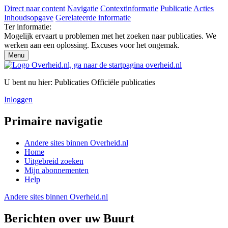
Direct naar content
Navigatie
Contextinformatie
Publicatie
Acties
Inhoudsopgave
Gerelateerde informatie
Ter informatie:
Mogelijk ervaart u problemen met het zoeken naar publicaties. We
werken aan een oplossing. Excuses voor het ongemak.
Menu
U bent nu hier:
Publicaties
Officiële publicaties
Inloggen
Primaire navigatie
Andere sites binnen
Overheid.nl
Home
Uitgebreid zoeken
Mijn abonnementen
Help
Andere sites binnen
Overheid.nl
Berichten over uw Buurt