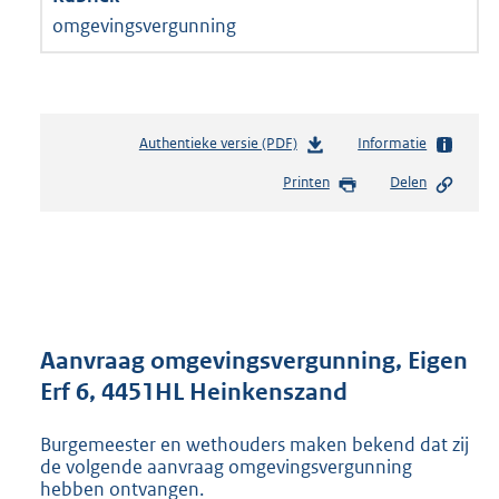
omgevingsvergunning
Authentieke versie (PDF)
b
Informatie
e
Printen
Delen
s
t
a
n
d
s
g
r
Aanvraag omgevingsvergunning, Eigen
o
Erf 6, 4451HL Heinkenszand
o
t
Burgemeester en wethouders maken bekend dat zij
t
de volgende aanvraag omgevingsvergunning
e
hebben ontvangen.
: