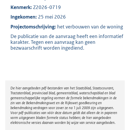
1
Kenmerk:
Z2026-0719
9
Ingekomen:
25 mei 2026
7
K
Projectomschrijving:
het verbouwen van de woning
b
De publicatie van de aanvraag heeft een informatief
karakter. Tegen een aanvraag kan geen
bezwaarschrift worden ingediend.
Disclaimer
De hier aangeboden pdf-bestanden van het Staatsblad, Staatscourant,
Tractatenblad, provinciaal blad, gemeenteblad, waterschapsblad en blad
gemeenschappelijke regeling vormen de formele bekendmakingen in de
zin van de Bekendmakingswet en de Rijkswet goedkeuring en
bekendmaking verdragen voor zover ze na 1 juli 2009 zijn uitgegeven.
Voor pdf-publicaties van vóór deze datum geldt dat alleen de in papieren
vorm uitgegeven bladen formele status hebben; de hier aangeboden
elektronische versies daarvan worden bij wijze van service aangeboden.