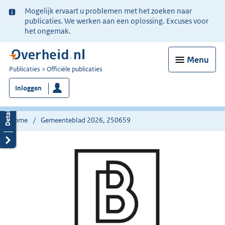
Ter
Mogelijk ervaart u problemen met het zoeken naar
informatie:
publicaties. We werken aan een oplossing. Excuses voor
het ongemak.
Menu
U
Publicaties
Officiële publicaties
bent
Inloggen
nu
hier:
Home
Gemeenteblad 2026, 250659