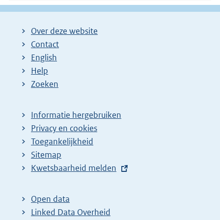
Over deze website
Contact
English
Help
Zoeken
Informatie hergebruiken
Privacy en cookies
Toegankelijkheid
Sitemap
E
Kwetsbaarheid melden
x
t
Open data
e
Linked Data Overheid