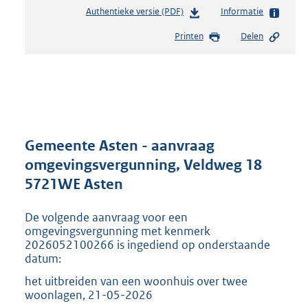
Authentieke versie (PDF)
b
Informatie
e
Printen
Delen
s
t
a
n
d
s
g
r
Gemeente Asten - aanvraag
o
omgevingsvergunning, Veldweg 18
o
5721WE Asten
t
t
e
De volgende aanvraag voor een
:
omgevingsvergunning met kenmerk
2
2026052100266 is ingediend op onderstaande
datum:
1
7
het uitbreiden van een woonhuis over twee
K
woonlagen, 21-05-2026
b