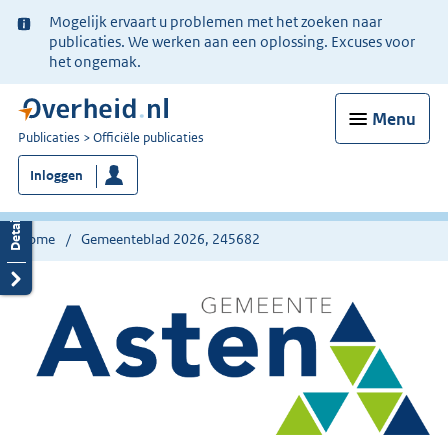
Ter
Mogelijk ervaart u problemen met het zoeken naar
informatie:
publicaties. We werken aan een oplossing. Excuses voor
het ongemak.
Menu
U
Publicaties
Officiële publicaties
bent
Inloggen
nu
hier:
Home
Gemeenteblad 2026, 245682