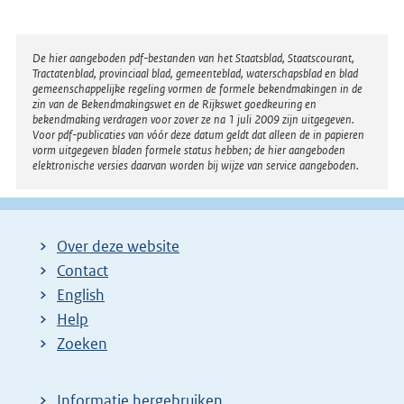
Disclaimer
De hier aangeboden pdf-bestanden van het Staatsblad, Staatscourant,
Tractatenblad, provinciaal blad, gemeenteblad, waterschapsblad en blad
gemeenschappelijke regeling vormen de formele bekendmakingen in de
zin van de Bekendmakingswet en de Rijkswet goedkeuring en
bekendmaking verdragen voor zover ze na 1 juli 2009 zijn uitgegeven.
Voor pdf-publicaties van vóór deze datum geldt dat alleen de in papieren
vorm uitgegeven bladen formele status hebben; de hier aangeboden
elektronische versies daarvan worden bij wijze van service aangeboden.
Over deze website
Contact
English
Help
Zoeken
Informatie hergebruiken