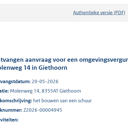
Authentieke versie (PDF)
b
e
s
t
a
n
d
tvangen aanvraag voor een omgevingsvergunn
s
lenweg 14 in Giethoorn
g
vangstdatum:
20-05-2026
r
o
atie:
Molenweg 14, 8355AT Giethoorn
o
komschrijving:
het bouwen van een schuur
t
aknummer:
Z2026-00004945
t
iviteiten:
e