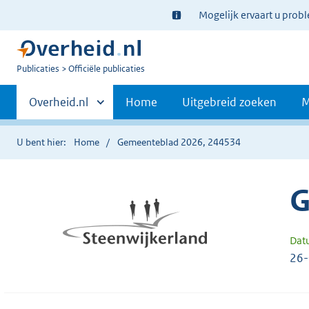
Ter
Mogelijk ervaart u prob
informatie:
U
Publicaties
Officiële publicaties
bent
Primaire
nu
Andere
Overheid.nl
Home
Uitgebreid zoeken
M
hier:
sites
navigatie
binnen
U bent hier:
Home
Gemeenteblad 2026, 244534
G
Dat
26-