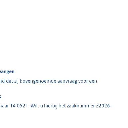
K
vangen
nd dat zij bovengenoemde aanvraag voor een
k
 naar 14 0521. Wilt u hierbij het zaaknummer Z2026-