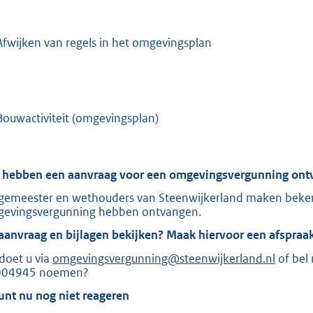
:
-
2
8
Afwijken van regels in het omgevingsplan
1
-
b
Bouwactiviteit (omgevingsplan)
 hebben een aanvraag voor een omgevingsvergunning ont
gemeester en wethouders van Steenwijkerland maken beke
evingsvergunning hebben ontvangen.
aanvraag en bijlagen bekijken? Maak hiervoor een afspraa
 doet u via
omgevingsvergunning@steenwijkerland.nl
of bel
004945 noemen?
unt nu nog niet reageren