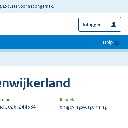
g. Excuses voor het ongemak.
Inloggen
Help
nwijkerland
nummer
Rubriek
ad 2026, 244534
omgevingsvergunning