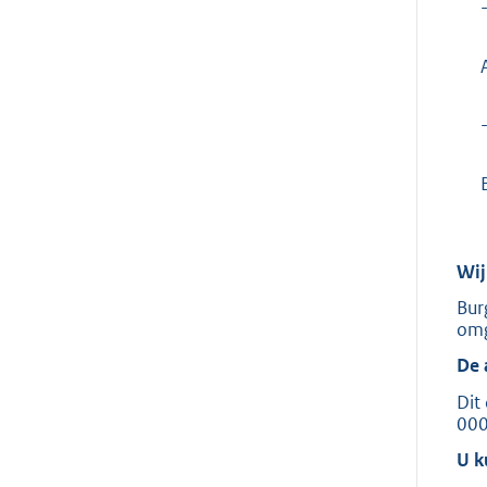
Wij
Bur
omg
De 
Dit
00
U k