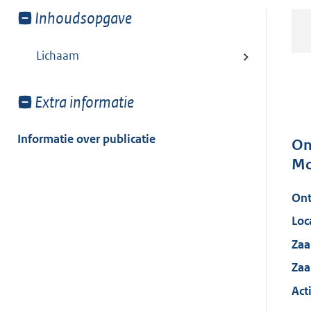
Toon
Inhoudsopgave
meer
van:
Lichaam
Toon
Extra informatie
meer
van:
Informatie over publicatie
On
Mo
Ont
Loc
Zaa
Za
Act