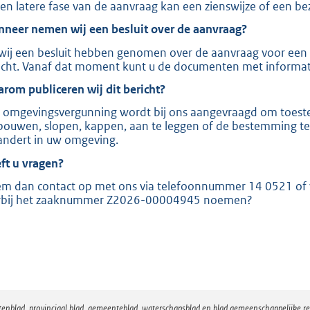
een latere fase van de aanvraag kan een zienswijze of een b
neer nemen wij een besluit over de aanvraag?
 wij een besluit hebben genomen over de aanvraag voor een
icht. Vanaf dat moment kunt u de documenten met informatie
rom publiceren wij dit bericht?
 omgevingsvergunning wordt bij ons aangevraagd om toeste
bouwen, slopen, kappen, aan te leggen of de bestemming te w
andert in uw omgeving.
ft u vragen?
m dan contact op met ons via telefoonnummer 14 0521 of 
rbij het zaaknummer Z2026-00004945 noemen?
atenblad, provinciaal blad, gemeenteblad, waterschapsblad en blad gemeenschappelijke 