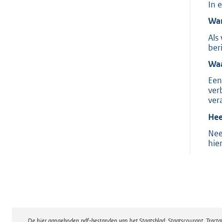
In 
Wan
Als
ber
Waa
Een
ver
ver
Hee
Nee
hie
De hier aangeboden pdf-bestanden van het Staatsblad, Staatscourant, Tract