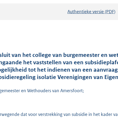
Authentieke versie (PDF)
b
e
s
t
a
n
d
sluit van het college van burgemeester en w
s
ngaande het vaststellen van een subsidieplaf
g
gelijkheid tot het indienen van een aanvraag 
r
bsidieregeling isolatie Verenigingen van Ei
o
o
gemeester en Wethouders van Amersfoort;
t
t
e
rwegende dat voor verstrekking van subsidie in het kader van