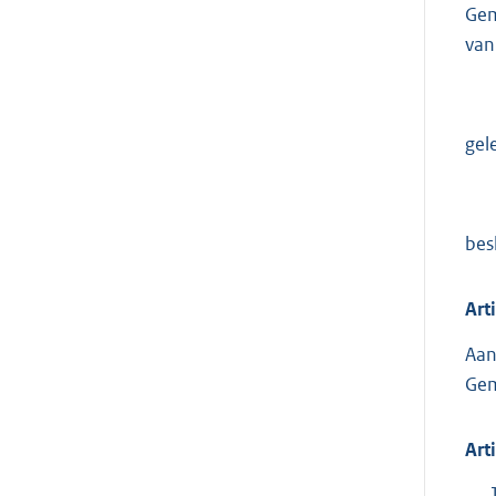
Gem
van
gel
bes
Art
Aan
Gem
Art