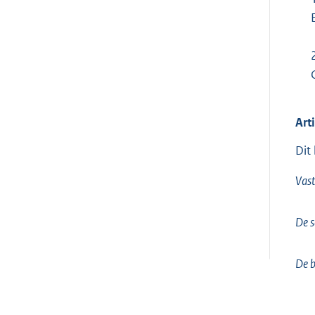
Art
Dit
Vast
De s
De b