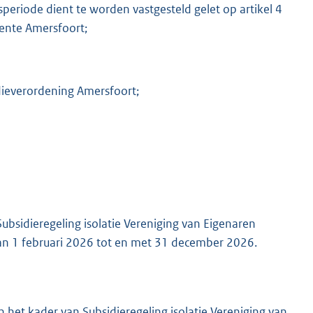
eriode dient te worden vastgesteld gelet op artikel 4
eente Amersfoort;
K
dieverordening Amersfoort;
ubsidieregeling isolatie Vereniging van Eigenaren
 1 februari 2026 tot en met 31 december 2026.
n het kader van Subsidieregeling isolatie Vereniging van