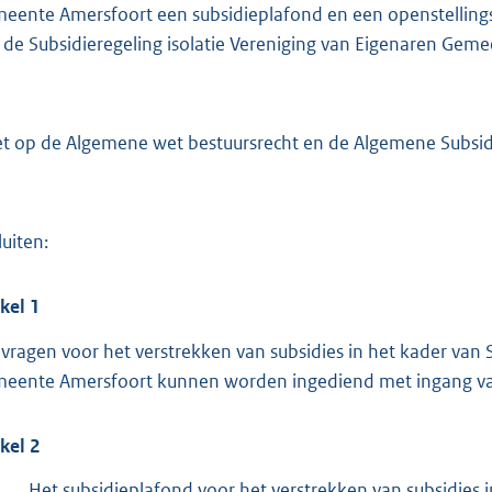
:
eente Amersfoort een subsidieplafond en een openstellingsp
3
 de Subsidieregeling isolatie Vereniging van Eigenaren Gem
2
5
et op de Algemene wet bestuursrecht en de Algemene Subsi
b
luiten:
ikel
1
vragen voor het verstrekken van subsidies in het kader van S
eente Amersfoort kunnen worden ingediend met ingang van
ikel
2
1.
Het subsidieplafond voor het verstrekken van subsidies i