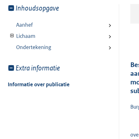
Toon
Inhoudsopgave
meer
van:
Aanhef
Lichaam
Ondertekening
Be
Toon
Extra informatie
aa
meer
mo
van:
Informatie over publicatie
su
Bur
ove