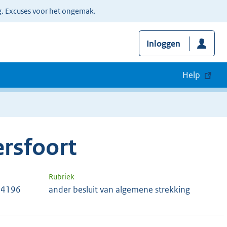
g. Excuses voor het ongemak.
Inloggen
Help
rsfoort
Rubriek
24196
ander besluit van algemene strekking