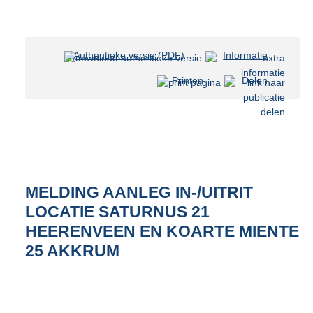
Authentieke versie (PDF)
b
Informatie
e
Printen
Delen
s
t
a
n
d
s
g
r
MELDING AANLEG IN-/UITRIT
o
LOCATIE SATURNUS 21
o
HEERENVEEN EN KOARTE MIENTE
t
t
25 AKKRUM
e
:
3
6