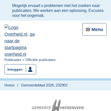
Ter
Mogelijk ervaart u problemen met het zoeken naar
informatie:
publicaties. We werken aan een oplossing. Excuses
voor het ongemak.
Menu
U
Publicaties
Officiële publicaties
bent
Inloggen
nu
hier:
Home
Gemeenteblad 2026, 232902